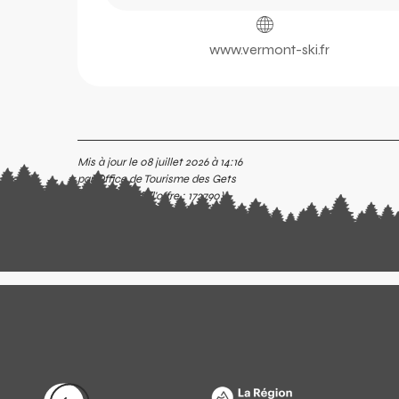
www.vermont-ski.fr
Mis à jour le 08 juillet 2026 à 14:16
par Office de Tourisme des Gets
(Identifiant de l'offre :
172790
)
c
nfer