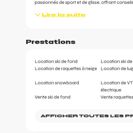
passionnés de sport et de glisse, offrant conseil
Lire la suite
Prestations
ents
ts
Location ski de fond
Location ski d
Location de raquettes à neige
Location de lu
Location snowboard
Location de VT
électrique
Vente ski de fond
Vente raquettes
AFFICHER TOUTES LES P