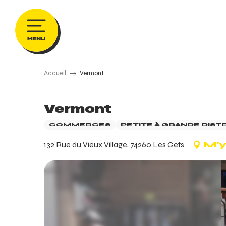
Aller
au
contenu
principal
Accueil
Vermont
Vermont
COMMERCES
PETITE À GRANDE DIST
132 Rue du Vieux Village, 74260 Les Gets
M'y