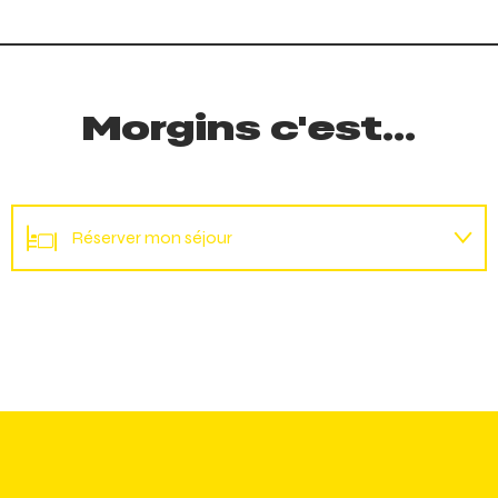
Morgins c'est...
Réserver mon séjour
Loueurs VTT
Réserver mon hébergement
Réserver ma place
Agenda