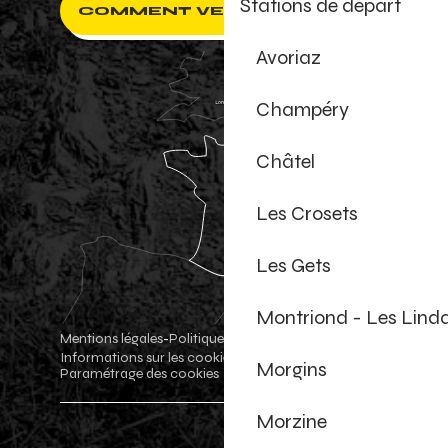
Stations de départ
COMMENT VENIR ?
Avoriaz
Champéry
Châtel
Les Crosets
Les Gets
Montriond - Les Lind
Mentions légales
Politique de confidentialité
-
-
Informations sur les cookies
Boutique officielle
-
-
Morgins
Paramétrage des cookies
Morzine