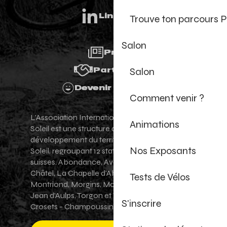
Linkedin
Trouve ton parcours P
Salon
Presse
Salon
Partenaires
Devenir Bénévole
Comment venir ?
L'Association Internationale des Portes du
Animations
Soleil est une structure de promotion et de
développement du territoire des Portes du
Nos Exposants
Soleil, regroupant 12 stations villages franco-
suisses. Abondance, Avoriaz 1800, Champéry,
Châtel, La Chapelle d'Abondance, Les Gets,
Tests de Vélos
Montriond, Morgins, Morzine-Avoriaz, Saint-
Jean d'Aulps, Torgon et Val-d'Illiez - Les
S'inscrire
Crosets - Champoussin.