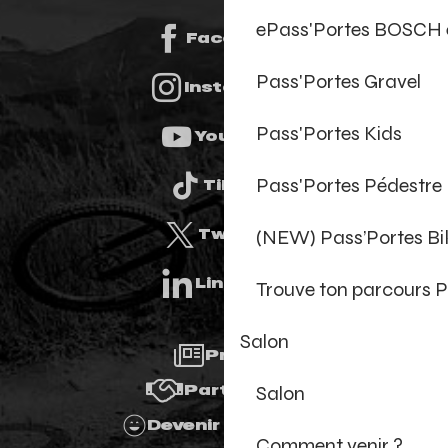
ePass'Portes BOSCH 
Facebook
Pass'Portes Gravel
Instagram
Pass'Portes Kids
Youtube
Pass'Portes Pédestre
Tiktok
(NEW) Pass’Portes B
Twitter
Linkedin
Trouve ton parcours P
Salon
Presse
Salon
Partenaires
Devenir Bénévole
Comment venir ?