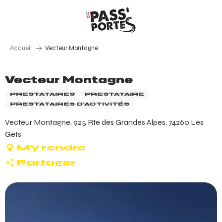
Aller
au
contenu
principal
Accueil
Vecteur Montagne
Vecteur Montagne
PRESTATAIRES
PRESTATAIRE
PRESTATAIRES D'ACTIVITÉS
Vecteur Montagne, 925 Rte des Grandes Alpes, 74260 Les
Gets
M'y rendre
Partager