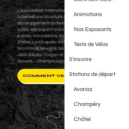
L'Association Internationale des Portes du
Animations
Soleil est une structure de promotion et de
développement du territoire des Portes du
Nos Exposants
Soleil, regroupant 12 stations villages franco-
suisses. Abondance, Avoriaz 1800, Champéry,
Châtel, La Chapelle d'Abondance, Les Gets,
Tests de Vélos
Montriond, Morgins, Morzine-Avoriaz, Saint-
Jean d'Aulps, Torgon et Val-d'Illiez - Les
S'inscrire
Crosets - Champoussin.
Stations de départ
COMMENT VENIR ?
Avoriaz
Champéry
Châtel