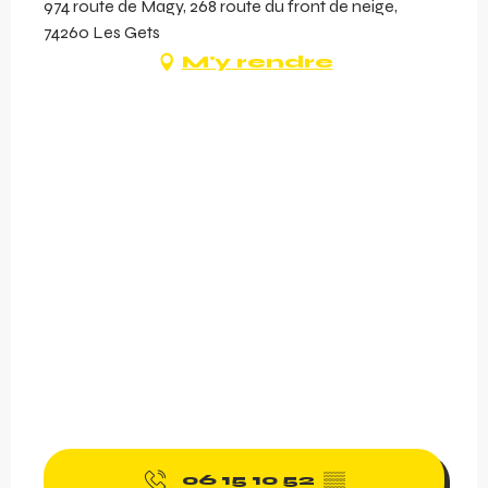
974 route de Magy, 268 route du front de neige,
74260 Les Gets
M'y rendre
06 15 10 52
▒▒