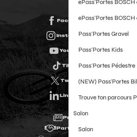
ePass'Portes BOSCH
ePass'Portes BOSCH 
Facebook
Pass'Portes Gravel
Instagram
Pass'Portes Kids
Youtube
Pass'Portes Pédestre
Tiktok
(NEW) Pass’Portes B
Twitter
Linkedin
Trouve ton parcours P
Salon
Presse
Salon
Partenaires