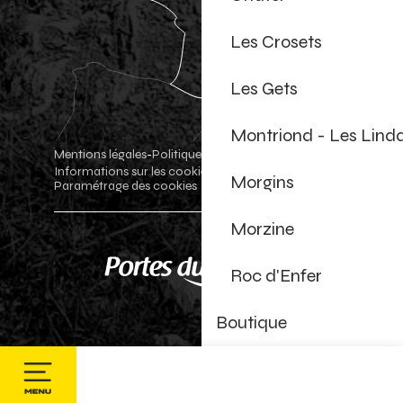
Les Crosets
Les Gets
Montriond - Les Lind
Mentions légales
Politique de confidentialité
-
-
Informations sur les cookies
Boutique officielle
-
-
Morgins
Paramétrage des cookies
Morzine
Roc d'Enfer
Boutique