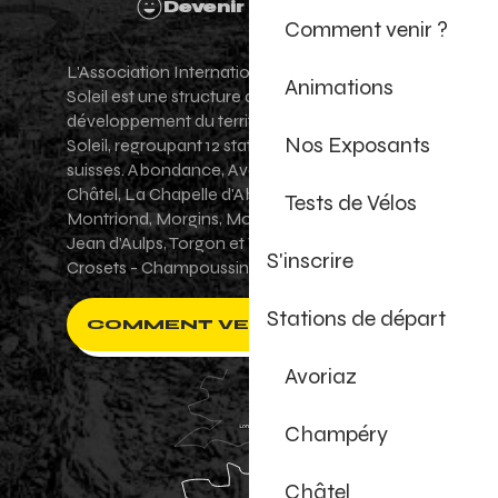
Devenir Bénévole
Comment venir ?
L'Association Internationale des Portes du
Animations
Soleil est une structure de promotion et de
développement du territoire des Portes du
Nos Exposants
Soleil, regroupant 12 stations villages franco-
suisses. Abondance, Avoriaz 1800, Champéry,
Châtel, La Chapelle d'Abondance, Les Gets,
Tests de Vélos
Montriond, Morgins, Morzine-Avoriaz, Saint-
Jean d'Aulps, Torgon et Val-d'Illiez - Les
S'inscrire
Crosets - Champoussin.
Stations de départ
COMMENT VENIR ?
Avoriaz
Champéry
Châtel