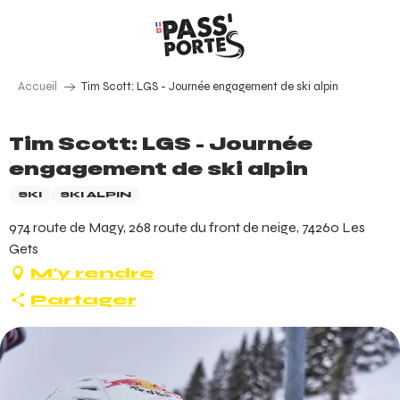
Aller
au
contenu
principal
Accueil
Tim Scott: LGS - Journée engagement de ski alpin
Tim Scott: LGS - Journée
engagement de ski alpin
SKI
SKI ALPIN
974 route de Magy, 268 route du front de neige, 74260 Les
Gets
M'y rendre
Partager