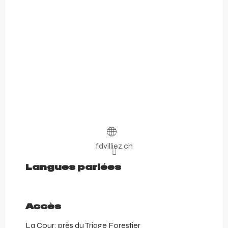
fdvilliez.ch
Langues parlées
Langues parlées
Accès
Accès
La Cour: près du Triage Forestier