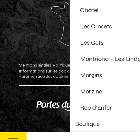
Châtel
Les Crosets
Les Gets
Montriond - Les Lind
Mentions légales
Politique de confidentialité
-
-
Informations sur les cookies
Boutique officielle
-
-
Morgins
Paramétrage des cookies
Morzine
Roc d'Enfer
Boutique