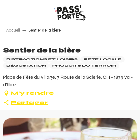
Aller
au
contenu
principal
Accueil
Sentier de la bière
Sentier de la bière
DISTRACTIONS ET LOISIRS
FÊTE LOCALE
DÉGUSTATION
PRODUITS DU TERROIR
Place de Fête du Village, 7 Route de la Scierie, CH - 1873 Val-
d'Illiez
M'y rendre
Partager