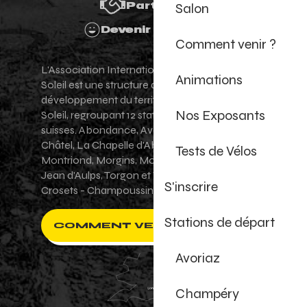
Partenaires
Salon
Devenir Bénévole
Comment venir ?
L'Association Internationale des Portes du
Animations
Soleil est une structure de promotion et de
développement du territoire des Portes du
Nos Exposants
Soleil, regroupant 12 stations villages franco-
suisses. Abondance, Avoriaz 1800, Champéry,
Châtel, La Chapelle d'Abondance, Les Gets,
Tests de Vélos
Montriond, Morgins, Morzine-Avoriaz, Saint-
Jean d'Aulps, Torgon et Val-d'Illiez - Les
S'inscrire
Crosets - Champoussin.
Stations de départ
COMMENT VENIR ?
Avoriaz
Champéry