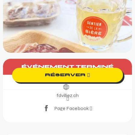
Ouverture et coordonnée
ÉVÉNEMENT TERMINÉ
RÉSERVER
fdvilliez.ch
Page Facebook