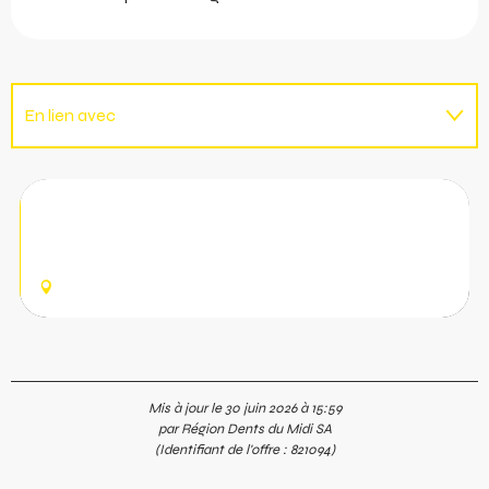
En lien avec
Est organisé dans le cadre de ...
Fête du Village de Val-d'Illiez
Un lot d'animations à vivre lors de la traditionnelle et
tant appréciée Fête du Village de Val-d'Illiez !
VAL-D'ILLIEZ
Mis à jour le 30 juin 2026 à 15:59
par Région Dents du Midi SA
(Identifiant de l'offre :
821094
)