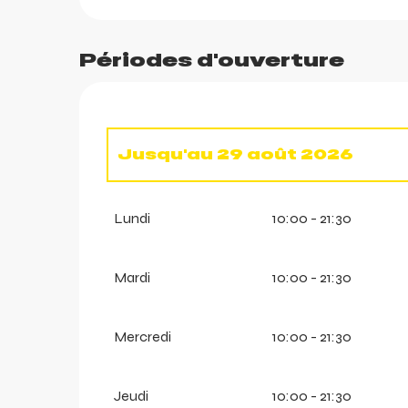
Périodes d'ouverture
Jusqu'au
29 août 2026
ortes
Du
1 janvier 2026
au
21 avril 
Lundi
10:00 - 21:30
k
Du
13 décembre 2026
au
21 a
Mardi
10:00 - 21:30
Mercredi
10:00 - 21:30
Jeudi
10:00 - 21:30