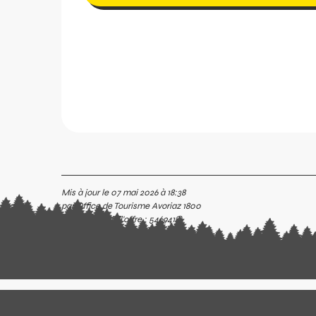
Mis à jour le 07 mai 2026 à 18:38
par Office de Tourisme Avoriaz 1800
c
(Identifiant de l'offre :
5469418
)
nfer