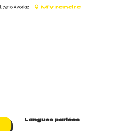
, 74110 Avoriaz
M'y rendre
Langues parlées
Langues parlées