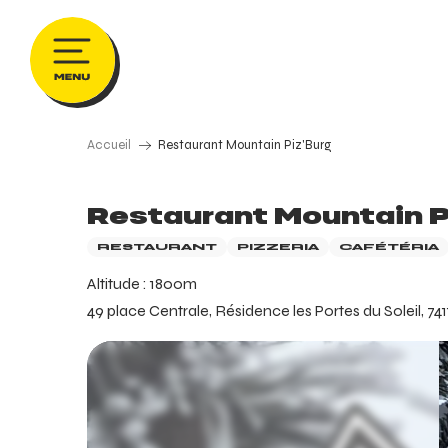
Aller
au
contenu
principal
Accueil
Restaurant Mountain Piz'Burg
Restaurant Mountain P
RESTAURANT
PIZZERIA
CAFÉTÉRIA
Altitude : 1800m
49 place Centrale, Résidence les Portes du Soleil, 74