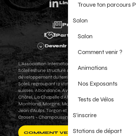
Linkedin
Trouve ton parcours P
Salon
Presse
Salon
Partenaires
Devenir Bénévole
Comment venir ?
L'Association Internationale des Portes du
Animations
Soleil est une structure de promotion et de
développement du territoire des Portes du
Nos Exposants
Soleil, regroupant 12 stations villages franco-
suisses. Abondance, Avoriaz 1800, Champéry,
Châtel, La Chapelle d'Abondance, Les Gets,
Tests de Vélos
Montriond, Morgins, Morzine-Avoriaz, Saint-
Jean d'Aulps, Torgon et Val-d'Illiez - Les
S'inscrire
Crosets - Champoussin.
Stations de départ
COMMENT VENIR ?