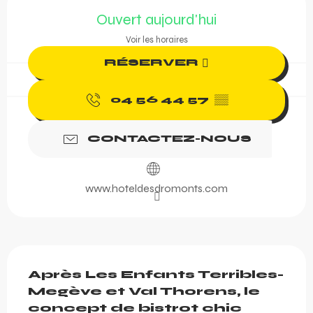
Ouverture et coordonnée
Ouvert aujourd'hui
Voir les horaires
RÉSERVER
04 56 44 57
▒▒
CONTACTEZ-NOUS
www.hoteldesdromonts.com
Description
Après Les Enfants Terribles-
Megève et Val Thorens, le 
concept de bistrot chic 