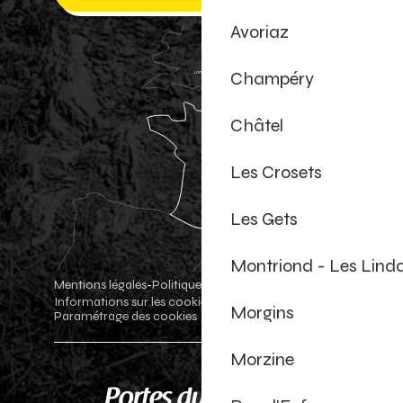
Avoriaz
Champéry
Châtel
Les Crosets
Les Gets
Montriond - Les Lind
Mentions légales
Politique de confidentialité
-
-
Informations sur les cookies
Boutique officielle
-
-
Morgins
Paramétrage des cookies
Morzine