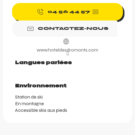
04 56 44 57
▒▒
CONTACTEZ-NOUS
www.hoteldesdromonts.com
Langues parlées
Langues parlées
Environnement
Environnement
Station de ski
En montagne
Accessible skis aux pieds