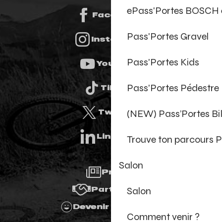
ePass'Portes BOSCH 
Facebook
Pass'Portes Gravel
Instagram
Pass'Portes Kids
Youtube
Pass'Portes Pédestre
Tiktok
(NEW) Pass’Portes B
Twitter
Linkedin
Trouve ton parcours P
Salon
Presse
Salon
Partenaires
Devenir Bénévole
Comment venir ?