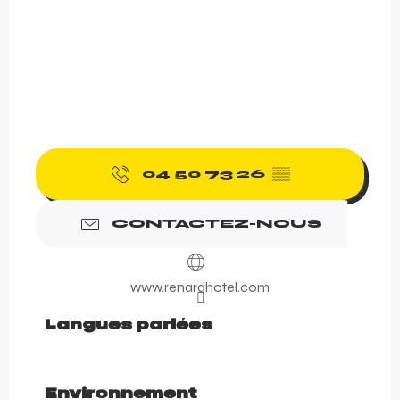
04 50 73 26
▒▒
CONTACTEZ-NOUS
www.renardhotel.com
Langues parlées
Langues parlées
Environnement
Environnement