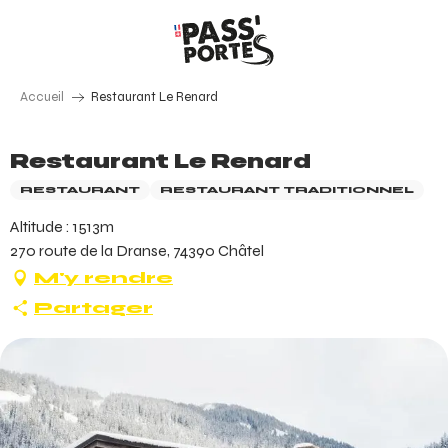
Aller
au
contenu
principal
Accueil
Restaurant Le Renard
Restaurant Le Renard
RESTAURANT
RESTAURANT TRADITIONNEL
Altitude : 1513m
270 route de la Dranse, 74390 Châtel
M'y rendre
Partager