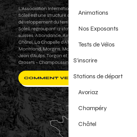
L'Association Internationale des Portes du
Animations
Soleil est une structure de promotion et de
développement du territoire des Portes du
Nos Exposants
Soleil, regroupant 12 stations villages franco-
suisses. Abondance, Avoriaz 1800, Champéry,
Châtel, La Chapelle d'Abondance, Les Gets,
Tests de Vélos
Montriond, Morgins, Morzine-Avoriaz, Saint-
Jean d'Aulps, Torgon et Val-d'Illiez - Les
S'inscrire
Crosets - Champoussin.
Stations de départ
COMMENT VENIR ?
Avoriaz
Champéry
Châtel