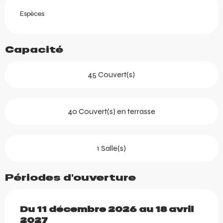
Espèces
Capacité
45 Couvert(s)
40 Couvert(s) en terrasse
1 Salle(s)
Périodes d'ouverture
Du
Du
11 décembre 2026
11 décembre 2026
au
au
18 avril 202
18 avril
2027