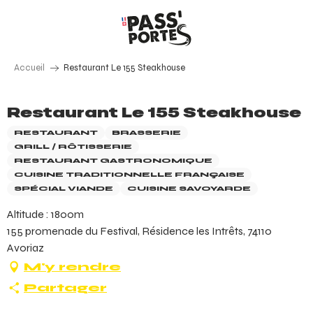
Aller
au
contenu
principal
Accueil
Restaurant Le 155 Steakhouse
Restaurant Le 155 Steakhouse
RESTAURANT
BRASSERIE
GRILL / RÔTISSERIE
RESTAURANT GASTRONOMIQUE
CUISINE TRADITIONNELLE FRANÇAISE
SPÉCIAL VIANDE
CUISINE SAVOYARDE
Altitude : 1800m
155 promenade du Festival, Résidence les Intrêts, 74110
Avoriaz
M'y rendre
Partager