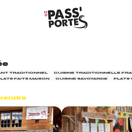
ée
NT TRADITIONNEL
CUISINE TRADITIONNELLE FR
LATS FAITS MAISON
CUISINE SAVOYARDE
PLATS
 rendre