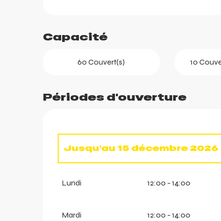
Capacité
60 Couvert(s)
10 Couver
Périodes d'ouverture
ortes
k
Jusqu'au
15 décembre 2026
Du
8 juin 2026
au
21 juin 2026
Lundi
12:00 - 14:00
Du
16 décembre 2026
au
18 a
Mardi
12:00 - 14:00