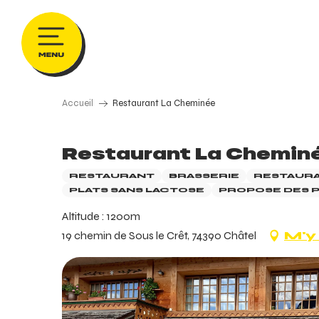
Aller
au
contenu
principal
Accueil
Restaurant La Cheminée
Restaurant La Chemin
RESTAURANT
BRASSERIE
RESTAURA
PLATS SANS LACTOSE
PROPOSE DES P
Altitude : 1200m
19 chemin de Sous le Crêt, 74390 Châtel
M'y