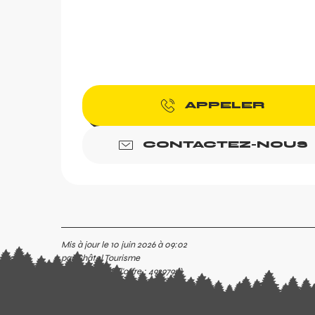
APPELER
CONTACTEZ-NOUS
Mis à jour le 10 juin 2026 à 09:02
c
par Châtel Tourisme
nfer
(Identifiant de l'offre :
4929795
)