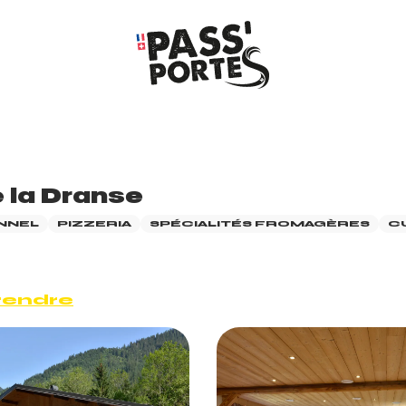
 la Dranse
NNEL
PIZZERIA
SPÉCIALITÉS FROMAGÈRES
C
rendre