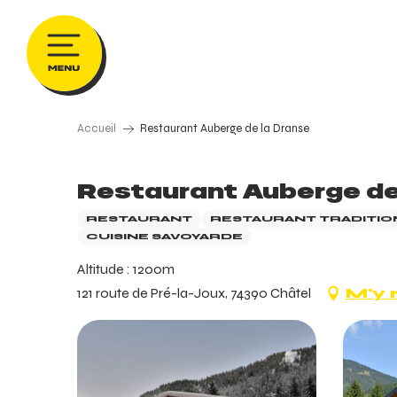
Aller
au
contenu
principal
Accueil
Restaurant Auberge de la Dranse
Restaurant Auberge de
RESTAURANT
RESTAURANT TRADITIO
CUISINE SAVOYARDE
Altitude : 1200m
121 route de Pré-la-Joux, 74390 Châtel
M'y 