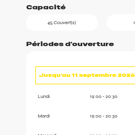
Capacité
45 Couvert(s)
Périodes d'ouverture
Jusqu'au
11 septembre 202
ortes
Du
19 décembre 2026
au
4 av
k
Lundi
19:00 - 20:30
Mardi
19:00 - 20:30