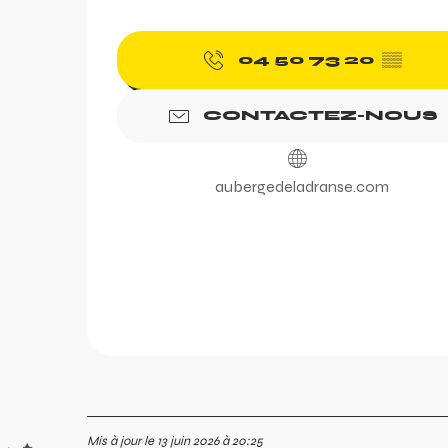
04 50 73 20
▒▒
CONTACTEZ-NOUS
aubergedeladranse.com
c
Mis à jour le 13 juin 2026 à 20:25