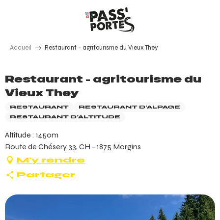
Aller
au
contenu
principal
Accueil
Restaurant - agritourisme du Vieux They
Restaurant - agritourisme du
Vieux They
RESTAURANT
RESTAURANT D'ALPAGE
RESTAURANT D'ALTITUDE
Altitude : 1450m
Route de Chésery 33, CH - 1875 Morgins
M'y rendre
Partager