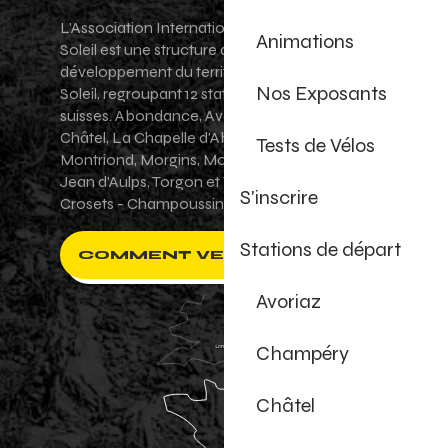
L'Association Internationale des Portes du
Animations
Soleil est une structure de promotion et de
développement du territoire des Portes du
Nos Exposants
Soleil, regroupant 12 stations villages franco-
suisses. Abondance, Avoriaz 1800, Champéry,
Châtel, La Chapelle d'Abondance, Les Gets,
Tests de Vélos
Montriond, Morgins, Morzine-Avoriaz, Saint-
Jean d'Aulps, Torgon et Val-d'Illiez - Les
S'inscrire
Crosets - Champoussin.
Stations de départ
COMMENT VENIR ?
Avoriaz
Champéry
Châtel