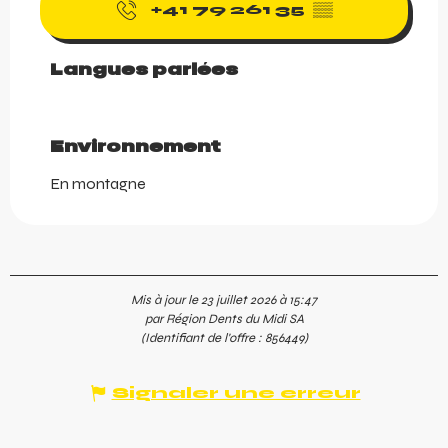
+41 79 261 35
▒▒
Langues parlées
Langues parlées
Environnement
Environnement
En montagne
Mis à jour le 23 juillet 2026 à 15:47
par Région Dents du Midi SA
(Identifiant de l'offre :
856449
)
Signaler une erreur