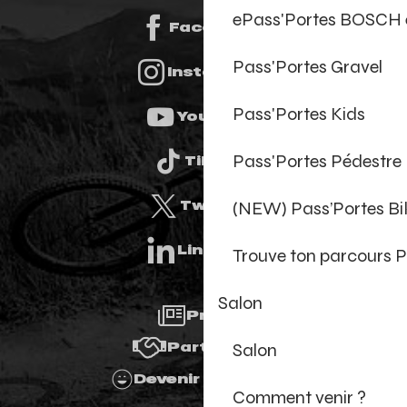
ePass'Portes BOSCH 
Facebook
Pass'Portes Gravel
Instagram
Pass'Portes Kids
Youtube
Pass'Portes Pédestre
Tiktok
(NEW) Pass’Portes B
Twitter
Linkedin
Trouve ton parcours P
Salon
Presse
Salon
Partenaires
Devenir Bénévole
Comment venir ?