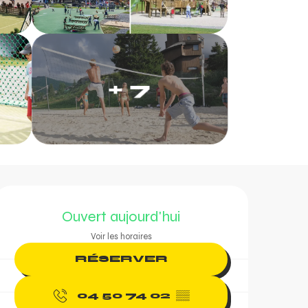
+ 7
Ouverture et coordonn
Ouvert aujourd'hui
Voir les horaires
RÉSERVER
04 50 74 02
▒▒