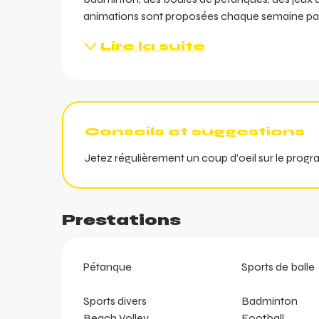
animations sont proposées chaque semaine par l
Lire la suite
ents
Conseils et suggestions
ts
Jetez régulièrement un coup d'oeil sur le prog
Prestations
Pétanque
Sports de balle
Sports divers
Badminton
Beach Volley
Football