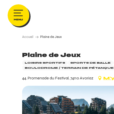
Aller
au
contenu
principal
Accueil
Plaine de Jeux
Plaine de Jeux
LOISIRS SPORTIFS
SPORTS DE BALLE
BOULODROME / TERRAIN DE PÉTANQUE 
44. Promenade du Festival, 74110 Avoriaz
M'y