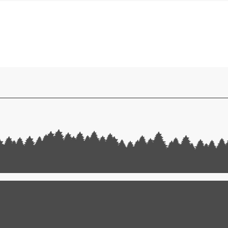
r les plus jeunes
tits dès 2 ans à 6 ans qui veulent s'amuser à sauter et faire des 