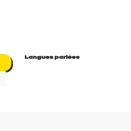
Langues parlées
Langues parlées