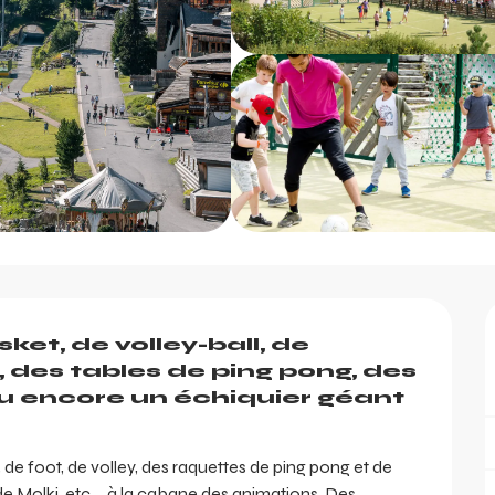
et, de volley-ball, de 
des tables de ping pong, des 
u encore un échiquier géant 
e foot, de volley, des raquettes de ping pong et de 
Molki, etc ... à la cabane des animations. Des 