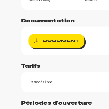
Documentation
DOCUMENT
ortes
k
Tarifs
En accès libre
Périodes d'ouverture