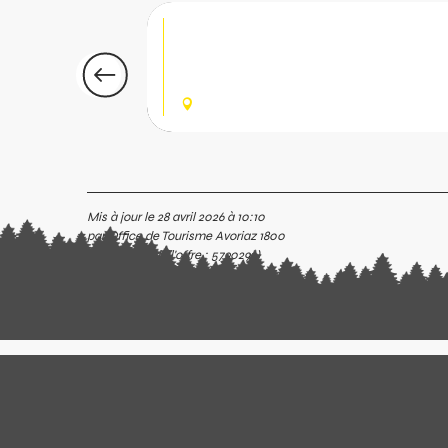
Chateau gonflable pou
Le chateau gonflable est adaptée aux pe
les surveillance des parents.
AVORIAZ
Mis à jour le 28 avril 2026 à 10:10
par Office de Tourisme Avoriaz 1800
(Identifiant de l'offre :
5790292
)
c
nfer