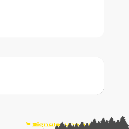
Réservable
Snowpark
space ludique destiné aux freestylers débutants à
xperts!
CHÂTEL
Signaler une erreur