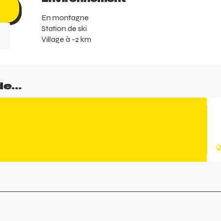
En montagne
Station de ski
Village à -2 km
e...
E
e