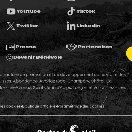
Youtube
Tiktok
Twitter
Linkedin
Presse
Partenaires
Devenir Bénévole
e structure de promotion et de développement du territoire des
-suisses. Abondance, Avoriaz 1800, Champéry, Châtel, La
zine-Avoriaz, Saint-Jean d'Aulps, Torgon et Val-d'Illiez - Les
les cookies
Boutique officielle
Paramétrage des cookies
-
-