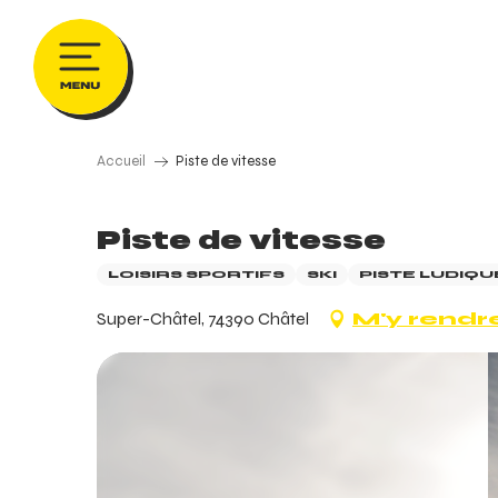
Aller
au
contenu
principal
Accueil
Piste de vitesse
Piste de vitesse
LOISIRS SPORTIFS
SKI
PISTE LUDIQU
Super-Châtel, 74390 Châtel
M'y rendr