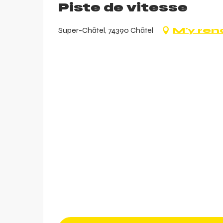
Piste de vitesse
Super-Châtel, 74390 Châtel
M'y ren
arer
r