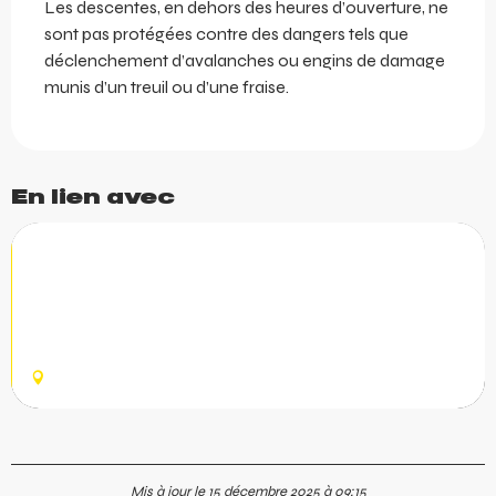
Les descentes, en dehors des heures d’ouverture, ne
sont pas protégées contre des dangers tels que
déclenchement d’avalanches ou engins de damage
munis d’un treuil ou d’une fraise.
En lien avec
Piste verte "Savolaire" / Rando-
Parc Morgins
Le parcours de "Savolaire" est principalement situé sur
un tracé large avec une pente très douce et une belle
vue.
MORGINS
Mis à jour le 15 décembre 2025 à 09:15