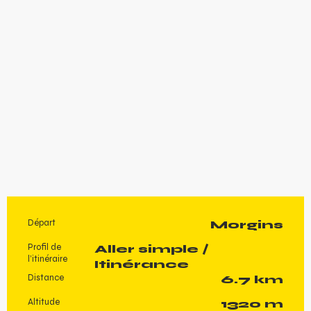
Départ
Morgins
Informations pratiques
Profil de
Aller simple /
l’itinéraire
Itinérance
Distance
6.7 km
Altitude
1320 m