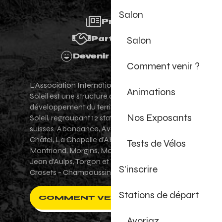
Salon
Presse
Salon
Partenaires
Devenir Bénévole
Comment venir ?
L'Association Internationale des Portes du
Animations
Soleil est une structure de promotion et de
développement du territoire des Portes du
Nos Exposants
Soleil, regroupant 12 stations villages franco-
suisses. Abondance, Avoriaz 1800, Champéry,
Châtel, La Chapelle d'Abondance, Les Gets,
Tests de Vélos
Montriond, Morgins, Morzine-Avoriaz, Saint-
Jean d'Aulps, Torgon et Val-d'Illiez - Les
S'inscrire
Crosets - Champoussin.
Stations de départ
COMMENT VENIR ?
Avoriaz