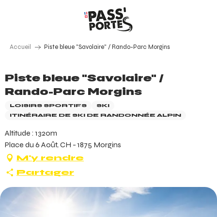
Aller
au
contenu
principal
Accueil
Piste bleue "Savolaire" / Rando-Parc Morgins
Piste bleue "Savolaire" /
Rando-Parc Morgins
LOISIRS SPORTIFS
SKI
ITINÉRAIRE DE SKI DE RANDONNÉE ALPIN
Altitude : 1320m
Place du 6 Août, CH - 1875 Morgins
M'y rendre
Partager