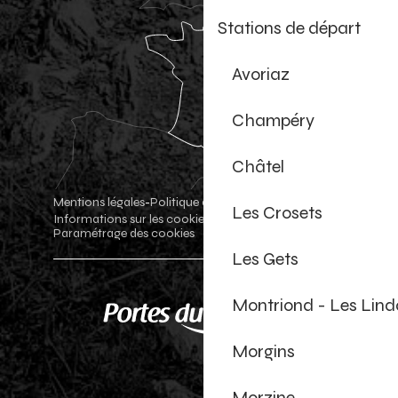
Stations de départ
Avoriaz
Champéry
Châtel
Mentions légales
Politique de confidentialité
-
-
Les Crosets
Informations sur les cookies
Boutique officielle
-
-
Paramétrage des cookies
Les Gets
Montriond - Les Lind
Morgins
Morzine