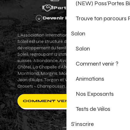
(NEW) Pass’Portes B
Partenaires
Trouve ton parcours 
Devenir Bénévole
Salon
L'Association Internationale des Portes du
Soleil est une structure de promotion et de
développement du territoire des Portes du
Salon
Soleil, regroupant 12 stations villages franco-
suisses. Abondance, Avoriaz 1800, Champéry,
Comment venir ?
Châtel, La Chapelle d'Abondance, Les Gets,
Montriond, Morgins, Morzine-Avoriaz, Saint-
Animations
Jean d'Aulps, Torgon et Val-d'Illiez - Les
Crosets - Champoussin.
Nos Exposants
COMMENT VENIR ?
Tests de Vélos
S'inscrire