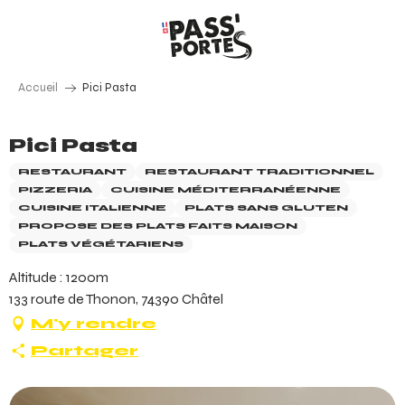
Aller
au
contenu
principal
Accueil
Pici Pasta
Pici Pasta
RESTAURANT
RESTAURANT TRADITIONNEL
PIZZERIA
CUISINE MÉDITERRANÉENNE
CUISINE ITALIENNE
PLATS SANS GLUTEN
PROPOSE DES PLATS FAITS MAISON
PLATS VÉGÉTARIENS
Altitude : 1200m
133 route de Thonon, 74390 Châtel
M'y rendre
Partager