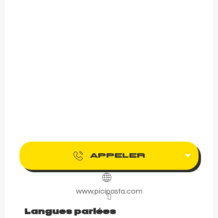
APPELER
www.picipasta.com
Langues parlées
Langues parlées