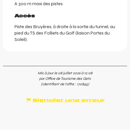
A 300 m maxi des pistes
Accès
Accès
Piste des Bruyères, à droite à la sortie du tunnel, au
pied du TS des Folliets du Golf (liaison Portes du
Soleil).
Mis à jour le 08 juillet 2026 à 12:08
par Office de Tourisme des Gets
(Identifiant de l'offre :
170845
)
Signaler une erreur