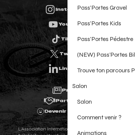
Pass'Portes Gravel
Instagram
Pass'Portes Kids
Youtube
Pass'Portes Pédestre
Tiktok
(NEW) Pass’Portes B
Twitter
Linkedin
Trouve ton parcours P
Salon
Presse
Salon
Partenaires
Devenir Bénévole
Comment venir ?
L'Association Internationale des Portes du
Animations