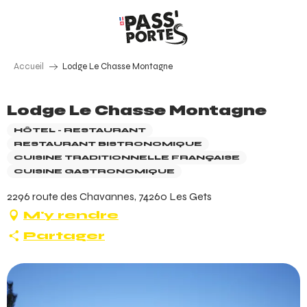
Aller
au
contenu
principal
Accueil
Lodge Le Chasse Montagne
Lodge Le Chasse Montagne
HÔTEL - RESTAURANT
RESTAURANT BISTRONOMIQUE
CUISINE TRADITIONNELLE FRANÇAISE
CUISINE GASTRONOMIQUE
2296 route des Chavannes, 74260 Les Gets
M'y rendre
Partager