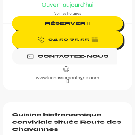
Ouvert aujourd'hui
Voir les horaires
RÉSERVER
04 50 75 55
▒▒
CONTACTEZ-NOUS
www.lechassemontagne.com
Description
Cuisine bistronomique 
conviviale située Route des 
Chavannes