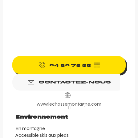
04 50 75 55
▒▒
CONTACTEZ-NOUS
www.lechassemontagne.com
Environnement
Environnement
En montagne
Accessible skis aux pieds