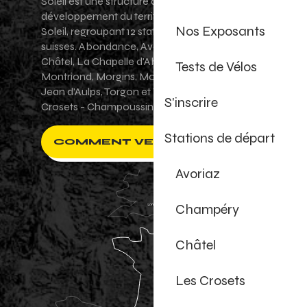
Soleil est une structure de promotion et de
développement du territoire des Portes du
Nos Exposants
Soleil, regroupant 12 stations villages franco-
suisses. Abondance, Avoriaz 1800, Champéry,
Châtel, La Chapelle d'Abondance, Les Gets,
Tests de Vélos
Montriond, Morgins, Morzine-Avoriaz, Saint-
Jean d'Aulps, Torgon et Val-d'Illiez - Les
S'inscrire
Crosets - Champoussin.
Stations de départ
COMMENT VENIR ?
Avoriaz
Champéry
Châtel
Les Crosets