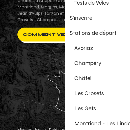
Châtel, La Chapelle d'Abondance, Les Gets,
Tests de Vélos
Montriond, Morgins, Morzine-Avoriaz, Saint-
Jean d'Aulps, Torgon et Val-d'Illiez - Les
S'inscrire
Crosets - Champoussin.
Stations de départ
COMMENT VENIR ?
Avoriaz
Champéry
Châtel
Les Crosets
Les Gets
Montriond - Les Lind
Mentions légales
Politique de confidentialité
-
-