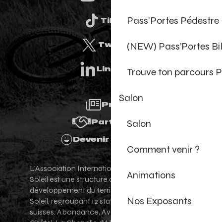
Pass'Portes Pédestre
Tiktok
(NEW) Pass’Portes B
Twitter
Linkedin
Trouve ton parcours P
Salon
Presse
Salon
Partenaires
Devenir Bénévole
Comment venir ?
L'Association Internationale des Portes du
Animations
Soleil est une structure de promotion et de
développement du territoire des Portes du
Nos Exposants
Soleil, regroupant 12 stations villages franco-
suisses. Abondance, Avoriaz 1800, Champéry,