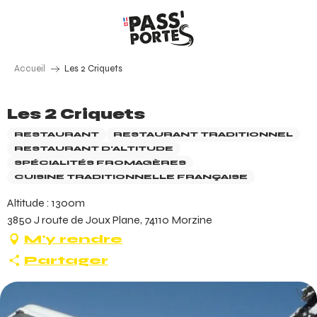
Aller
au
contenu
principal
Accueil
Les 2 Criquets
Les 2 Criquets
RESTAURANT
RESTAURANT TRADITIONNEL
RESTAURANT D'ALTITUDE
SPÉCIALITÉS FROMAGÈRES
CUISINE TRADITIONNELLE FRANÇAISE
Altitude : 1300m
3850 J route de Joux Plane, 74110 Morzine
M'y rendre
Partager