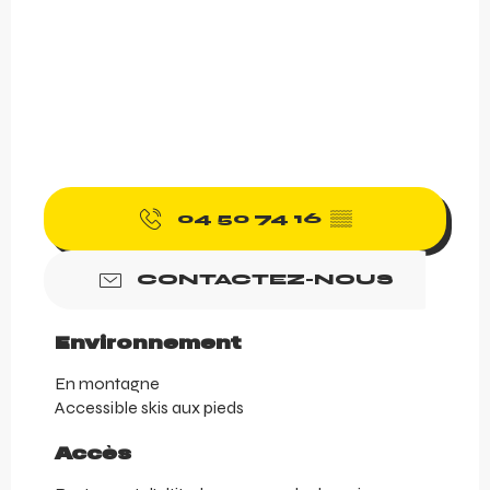
04 50 74 16
▒▒
CONTACTEZ-NOUS
Environnement
Environnement
En montagne
Accessible skis aux pieds
Accès
Accès