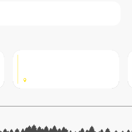
Réservable
La Croix Blanche
Restaurant d'altitude située sur le plateau
des Chavannes
LES GETS