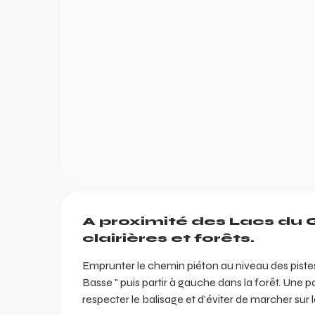
Description
A proximité des Lacs du G
ents
clairières et forêts.
ts
Emprunter le chemin piéton au niveau des pistes 
Basse " puis partir à gauche dans la forêt. Une p
respecter le balisage et d'éviter de marcher sur l