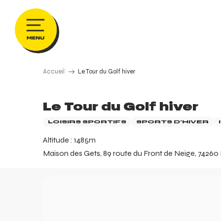
Aller
au
contenu
principal
Accueil
Le Tour du Golf hiver
Le Tour du Golf hiver
LOISIRS SPORTIFS
SPORTS D'HIVER
Altitude : 1485m
Maison des Gets, 89 route du Front de Neige, 74260