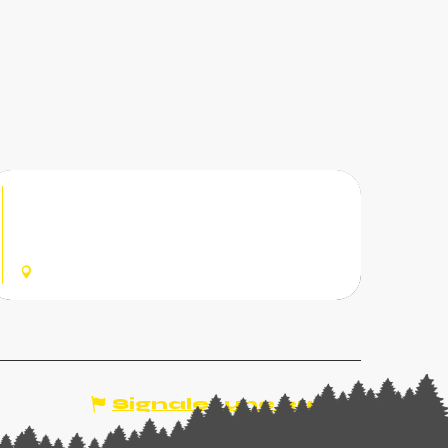
Le Grand Cry
Restaurant d'altitude convivial du plateau des
Chavannes
LES GETS
Signaler une erreur