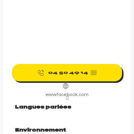
04 50 49 14
▒▒
www.facebook.com
Langues parlées
Langues parlées
Environnement
Environnement