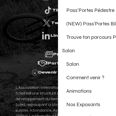
Pass'Portes Pédestre
Tiktok
(NEW) Pass’Portes B
Twitter
Linkedin
Trouve ton parcours P
Salon
Presse
Salon
Partenaires
Devenir Bénévole
Comment venir ?
L'Association Internationale des Portes du
Animations
Soleil est une structure de promotion et de
développement du territoire des Portes du
Nos Exposants
Soleil, regroupant 12 stations villages franco-
suisses. Abondance, Avoriaz 1800, Champéry,
Châtel, La Chapelle d'Abondance, Les Gets,