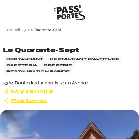
Aller
au
contenu
principal
Accueil
Le Quarante-Sept
Le Quarante-Sept
RESTAURANT
RESTAURANT D'ALTITUDE
CAFÉTÉRIA
CRÊPERIE
RESTAURATION RAPIDE
5364 Route des Lindarets, 74110 Avoriaz
M'y rendre
Partager