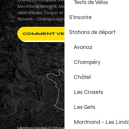
Tests de Vélos
Montriond, Morgins, Morzine-Avoriaz, Saint-
Jean d'Aulps, Torgon et Val-d'Illiez - Les
S'inscrire
Crosets - Champoussin.
Stations de départ
COMMENT VENIR ?
Avoriaz
Champéry
Châtel
Les Crosets
Les Gets
Montriond - Les Lind
Mentions légales
Politique de confidentialité
-
-