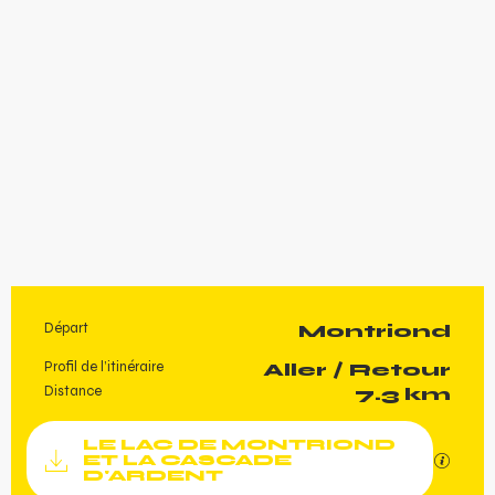
Départ
Montriond
Informations pratiques
Profil de l’itinéraire
Aller / Retour
Distance
7.3 km
Documentation
LE LAC DE MONTRIOND
SECTI
ET LA CASCADE
D'ARDENT