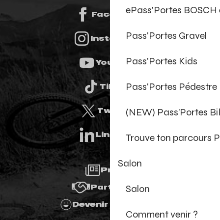
ePass'Portes BOSCH 
Facebook
Pass'Portes Gravel
Instagram
Pass'Portes Kids
Youtube
Pass'Portes Pédestre
Tiktok
(NEW) Pass’Portes B
Twitter
Linkedin
Trouve ton parcours P
Salon
Presse
Salon
Partenaires
Devenir Bénévole
Comment venir ?