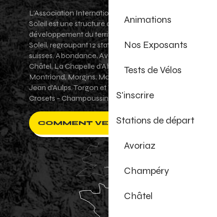
L'Association Internationale des Portes du
Animations
Soleil est une structure de promotion et de
développement du territoire des Portes du
Nos Exposants
Soleil, regroupant 12 stations villages franco-
suisses. Abondance, Avoriaz 1800, Champéry,
Châtel, La Chapelle d'Abondance, Les Gets,
Tests de Vélos
Montriond, Morgins, Morzine-Avoriaz, Saint-
Jean d'Aulps, Torgon et Val-d'Illiez - Les
S'inscrire
Crosets - Champoussin.
Stations de départ
COMMENT VENIR ?
Avoriaz
Champéry
Châtel