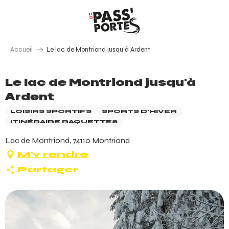
Aller
au
contenu
principal
Accueil
Le lac de Montriond jusqu'à Ardent
Le lac de Montriond jusqu'à
Ardent
LOISIRS SPORTIFS
SPORTS D'HIVER
ITINÉRAIRE RAQUETTES
Lac de Montriond, 74110 Montriond
M'y rendre
Partager