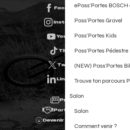
ePass'Portes BOSCH 
Facebook
Pass'Portes Gravel
Instagram
Pass'Portes Kids
Youtube
Pass'Portes Pédestre
Tiktok
(NEW) Pass’Portes B
Twitter
Linkedin
Trouve ton parcours P
Salon
Presse
Salon
Partenaires
Devenir Bénévole
Comment venir ?