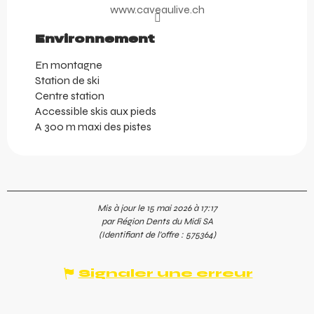
www.caveaulive.ch
Environnement
Environnement
En montagne
Station de ski
Centre station
Accessible skis aux pieds
A 300 m maxi des pistes
Mis à jour le 15 mai 2026 à 17:17
par Région Dents du Midi SA
(Identifiant de l'offre :
575364
)
Signaler une erreur