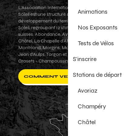
L'Association Internationale des Portes du
Animations
Soleil est une structure de promotion et de
développement du territoire des Portes du
Nos Exposants
Soleil, regroupant 12 stations villages franco-
suisses. Abondance, Avoriaz 1800, Champéry,
Châtel, La Chapelle d'Abondance, Les Gets,
Tests de Vélos
Montriond, Morgins, Morzine-Avoriaz, Saint-
Jean d'Aulps, Torgon et Val-d'Illiez - Les
S'inscrire
Crosets - Champoussin.
Stations de départ
COMMENT VENIR ?
Avoriaz
Champéry
Châtel