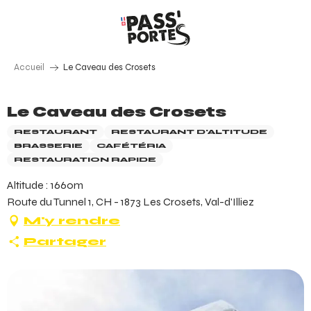
Aller
au
contenu
principal
Accueil
Le Caveau des Crosets
Le Caveau des Crosets
RESTAURANT
RESTAURANT D'ALTITUDE
BRASSERIE
CAFÉTÉRIA
RESTAURATION RAPIDE
Altitude : 1660m
Route du Tunnel 1, CH - 1873 Les Crosets, Val-d'Illiez
M'y rendre
Partager