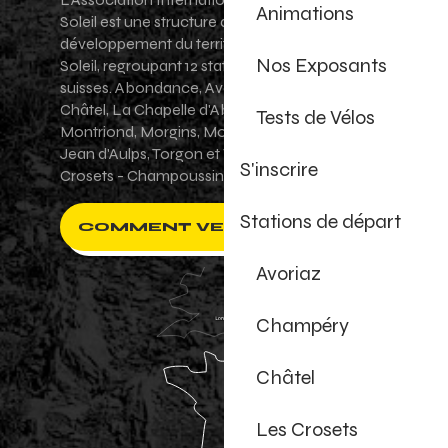
Animations
Soleil est une structure de promotion et de
développement du territoire des Portes du
Nos Exposants
Soleil, regroupant 12 stations villages franco-
suisses. Abondance, Avoriaz 1800, Champéry,
Châtel, La Chapelle d'Abondance, Les Gets,
Tests de Vélos
Montriond, Morgins, Morzine-Avoriaz, Saint-
Jean d'Aulps, Torgon et Val-d'Illiez - Les
S'inscrire
Crosets - Champoussin.
Stations de départ
COMMENT VENIR ?
Avoriaz
Champéry
Châtel
Les Crosets