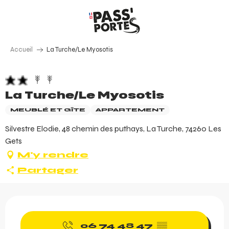
Aller
au
contenu
principal
Accueil
La Turche/Le Myosotis
La Turche/Le Myosotis
MEUBLÉ ET GÎTE
APPARTEMENT
Silvestre Elodie, 48 chemin des puthays, La Turche, 74260 Les
Gets
M'y rendre
Partager
Ouverture et coordonnée
06 74 48 47
▒▒