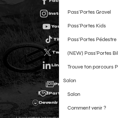
Facebook
Pass'Portes Gravel
Instagram
Pass'Portes Kids
Youtube
Pass'Portes Pédestre
Tiktok
(NEW) Pass’Portes B
Twitter
Linkedin
Trouve ton parcours P
Salon
Presse
Salon
Partenaires
Devenir Bénévole
Comment venir ?
L'Association Internationale des Portes du