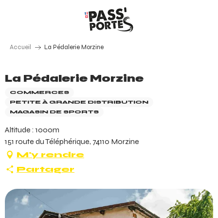
Aller
au
contenu
principal
Accueil
La Pédalerie Morzine
La Pédalerie Morzine
COMMERCES
PETITE À GRANDE DISTRIBUTION
MAGASIN DE SPORTS
Altitude : 1000m
151 route du Téléphérique, 74110 Morzine
M'y rendre
Partager