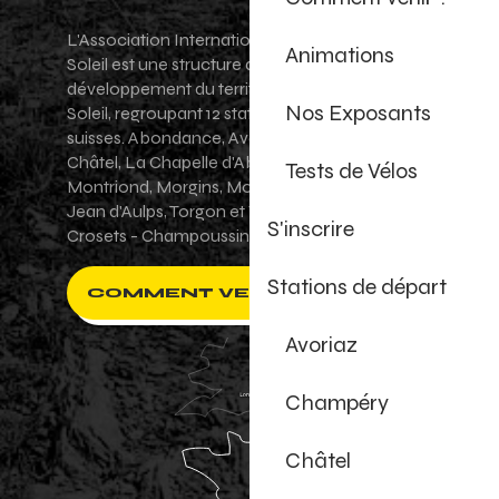
L'Association Internationale des Portes du
Animations
Soleil est une structure de promotion et de
développement du territoire des Portes du
Nos Exposants
Soleil, regroupant 12 stations villages franco-
suisses. Abondance, Avoriaz 1800, Champéry,
Châtel, La Chapelle d'Abondance, Les Gets,
Tests de Vélos
Montriond, Morgins, Morzine-Avoriaz, Saint-
Jean d'Aulps, Torgon et Val-d'Illiez - Les
S'inscrire
Crosets - Champoussin.
Stations de départ
COMMENT VENIR ?
Avoriaz
Champéry
Châtel