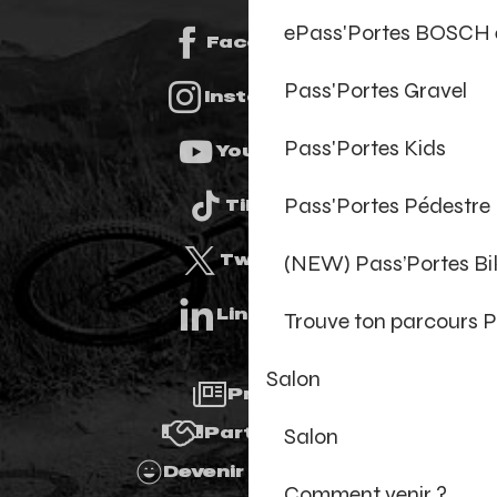
ePass'Portes BOSCH 
Facebook
Pass'Portes Gravel
Instagram
Pass'Portes Kids
Youtube
Pass'Portes Pédestre
Tiktok
(NEW) Pass’Portes B
Twitter
Linkedin
Trouve ton parcours P
Salon
Presse
Salon
Partenaires
Devenir Bénévole
Comment venir ?