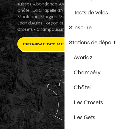
suisses. Abondance, Avoriaz 1800, Champéry,
Châtel, La Chapelle d'Abondance, Les Gets,
Tests de Vélos
Montriond, Morgins, Morzine-Avoriaz, Saint-
Jean d'Aulps, Torgon et Val-d'Illiez - Les
S'inscrire
Crosets - Champoussin.
Stations de départ
COMMENT VENIR ?
Avoriaz
Champéry
Châtel
Les Crosets
Les Gets