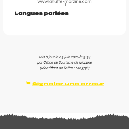
www.lahutte-morzine.com
Langues parlées
Langues parlées
Mis à jour le 05 juin 2026 à 15:54
par Office de Tourisme de Morzine
(Identifiant de l'offre :
6903798
)
Signaler une erreur