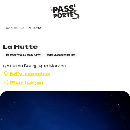
Aller
au
contenu
principal
Accueil
La Hutte
La Hutte
RESTAURANT
BRASSERIE
176 rue du Bourg, 74110 Morzine
M'y rendre
Partager