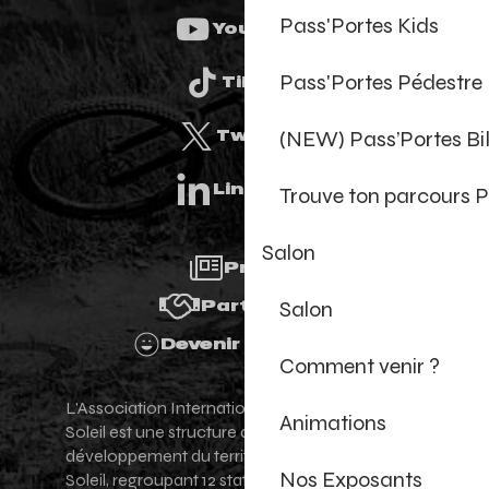
Pass'Portes Kids
Youtube
Pass'Portes Pédestre
Tiktok
(NEW) Pass’Portes B
Twitter
Linkedin
Trouve ton parcours P
Salon
Presse
Salon
Partenaires
Devenir Bénévole
Comment venir ?
L'Association Internationale des Portes du
Animations
Soleil est une structure de promotion et de
développement du territoire des Portes du
Nos Exposants
Soleil, regroupant 12 stations villages franco-