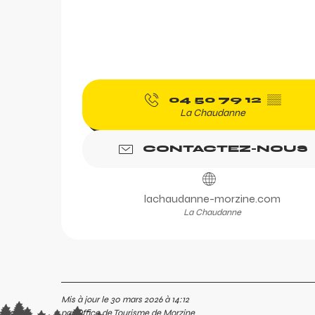
04 50 79 12
▒▒
La Chaudanne
CONTACTEZ-NOUS
lachaudanne-morzine.com
La Chaudanne
c
Mis à jour le 30 mars 2026 à 14:12
nfer
par Office de Tourisme de Morzine