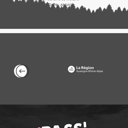
(Identifiant de l'offre :
565121
)