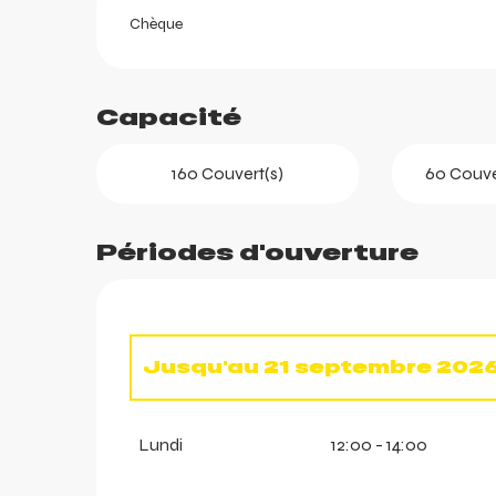
Chèque
Capacité
160 Couvert(s)
60 Couver
Périodes d'ouverture
ortes
k
Jusqu'au
21 septembre 202
Du
1 janvier 2026
au
12 avril 
Lundi
12:00 - 14:00
Du
10 décembre 2026
au
12 a