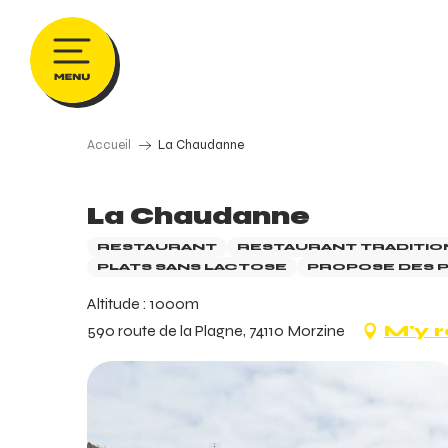
Aller
au
contenu
principal
Accueil
La Chaudanne
La Chaudanne
RESTAURANT
RESTAURANT TRADITIO
PLATS SANS LACTOSE
PROPOSE DES P
Altitude : 1000m
590 route de la Plagne, 74110 Morzine
M'y 