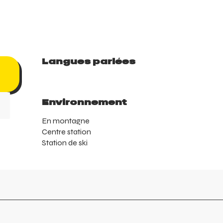
Langues parlées
Langues parlées
Environnement
Environnement
En montagne
Centre station
Station de ski