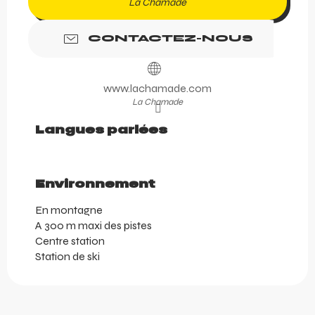
La Chamade
CONTACTEZ-NOUS
www.lachamade.com
La Chamade
Langues parlées
Langues parlées
Environnement
Environnement
En montagne
A 300 m maxi des pistes
Centre station
Station de ski