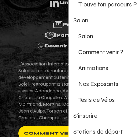
Linkedin
Trouve ton parcours P
Salon
Presse
Salon
Partenaires
Devenir Bénévole
Comment venir ?
L'Association Internationale des Portes du
Animations
Soleil est une structure de promotion et de
développement du territoire des Portes du
Nos Exposants
Soleil, regroupant 12 stations villages franco-
suisses. Abondance, Avoriaz 1800, Champéry,
Châtel, La Chapelle d'Abondance, Les Gets,
Tests de Vélos
Montriond, Morgins, Morzine-Avoriaz, Saint-
Jean d'Aulps, Torgon et Val-d'Illiez - Les
S'inscrire
Crosets - Champoussin.
Stations de départ
COMMENT VENIR ?