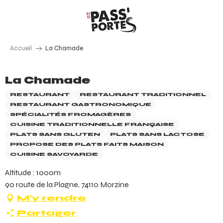
Aller
au
contenu
principal
Accueil
La Chamade
La Chamade
RESTAURANT
RESTAURANT TRADITIONNEL
RESTAURANT GASTRONOMIQUE
SPÉCIALITÉS FROMAGÈRES
CUISINE TRADITIONNELLE FRANÇAISE
PLATS SANS GLUTEN
PLATS SANS LACTOSE
PROPOSE DES PLATS FAITS MAISON
CUISINE SAVOYARDE
Altitude : 1000m
90 route de la Plagne, 74110 Morzine
M'y rendre
Partager