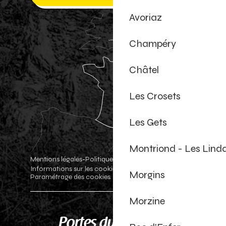
Avoriaz
Champéry
Châtel
Les Crosets
Les Gets
Montriond - Les Lind
Mentions légales
Politique de confidentialité
-
-
Informations sur les cookies
Boutique officielle
-
-
Morgins
Paramétrage des cookies
Morzine