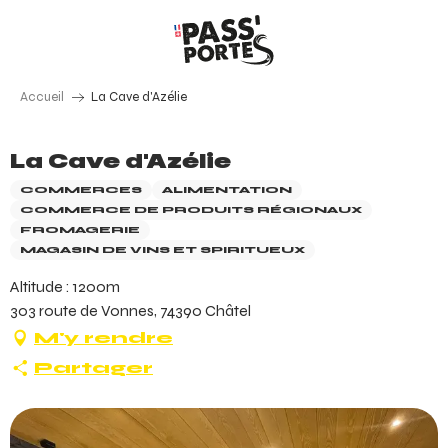
Aller
au
contenu
principal
Accueil
La Cave d'Azélie
La Cave d'Azélie
COMMERCES
ALIMENTATION
COMMERCE DE PRODUITS RÉGIONAUX
FROMAGERIE
MAGASIN DE VINS ET SPIRITUEUX
Altitude : 1200m
303 route de Vonnes, 74390 Châtel
M'y rendre
Partager