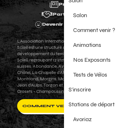
Salon
Presse
Salon
Partenaires
Devenir Bénévole
Comment venir ?
L'Association Internationale des Portes du
Animations
Soleil est une structure de promotion et de
développement du territoire des Portes du
Nos Exposants
Soleil, regroupant 12 stations villages franco-
suisses. Abondance, Avoriaz 1800, Champéry,
Châtel, La Chapelle d'Abondance, Les Gets,
Tests de Vélos
Montriond, Morgins, Morzine-Avoriaz, Saint-
Jean d'Aulps, Torgon et Val-d'Illiez - Les
S'inscrire
Crosets - Champoussin.
Stations de départ
COMMENT VENIR ?
Avoriaz