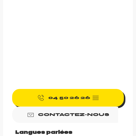
04 50 26 26
▒▒
CONTACTEZ-NOUS
Langues parlées
Langues parlées