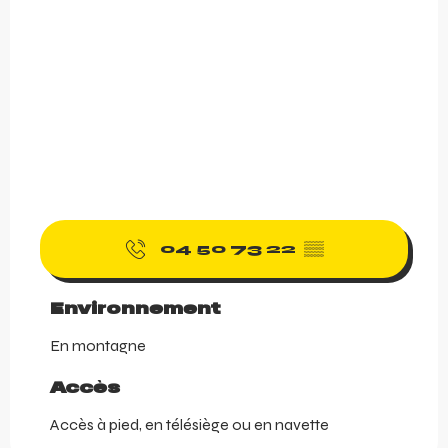
04 50 73 22
▒▒
Environnement
Environnement
En montagne
Accès
Accès
Accès à pied, en télésiège ou en navette