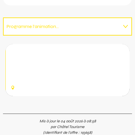
Programme l'animation...
Sur place
22
AOÛT
Marché de la Belle Dimanche
A la veille de la Belle Dimanche, la fête des bergers, un
marché vous est proposé au centre du village.
CHÂTEL
Mis à jour le 04 août 2026 à 08:58
par Châtel Tourisme
(Identifiant de l'offre :
193658
)