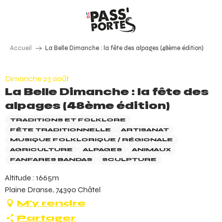
Aller
au
contenu
principal
Accueil
La Belle Dimanche : la fête des alpages (48ème édition)
Dimanche 23 août
La Belle Dimanche : la fête des
alpages (48ème édition)
TRADITIONS ET FOLKLORE
FÊTE TRADITIONNELLE
ARTISANAT
MUSIQUE FOLKLORIQUE / RÉGIONALE
AGRICULTURE
ALPAGES
ANIMAUX
FANFARES BANDAS
SCULPTURE
Altitude : 1665m
Plaine Dranse, 74390 Châtel
M'y rendre
Partager