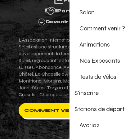
Presse
Salon
Partenaires
Devenir Bénévole
Comment venir ?
L'Association Internationale des Portes du
Animations
Soleil est une structure de promotion et de
développement du territoire des Portes du
Nos Exposants
Soleil, regroupant 12 stations villages franco-
suisses. Abondance, Avoriaz 1800, Champéry,
Châtel, La Chapelle d'Abondance, Les Gets,
Tests de Vélos
Montriond, Morgins, Morzine-Avoriaz, Saint-
Jean d'Aulps, Torgon et Val-d'Illiez - Les
S'inscrire
Crosets - Champoussin.
Stations de départ
COMMENT VENIR ?
Avoriaz