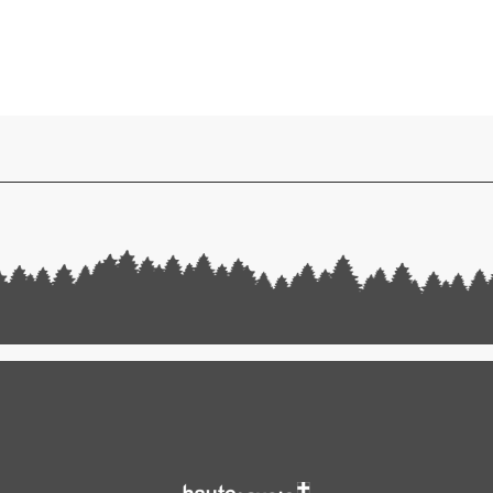
randonnée La Franco-Suisse
tel, suivez le sentier piéton en direction du lac de Conche. La premi