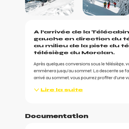
Description
A l’arrivée de la Télécabi
gauche en direction du té
au milieu de la piste du t
télésiège du Morclan.
Après quelques conversions sous le télésiège, v
emmènera jusqu’au sommet. La descente se fait e
arrivé au sommet, vous pourrez profiter d’une vu
ents
ts
Lire la suite
Documentation