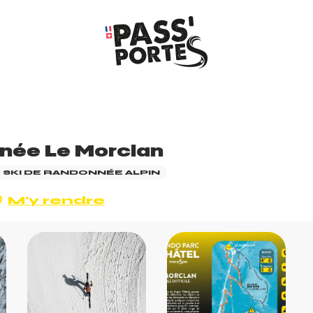
nnée Le Morclan
E SKI DE RANDONNÉE ALPIN
M'y rendre