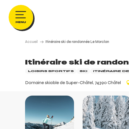
Aller
au
contenu
principal
Accueil
Itinéraire ski de randonnée Le Morclan
Itinéraire ski de rando
LOISIRS SPORTIFS
SKI
ITINÉRAIRE D
Domaine skiable de Super-Châtel, 74390 Châtel