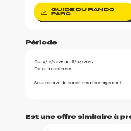
GUIDE DU RANDO
PARC
ortes
Période
k
Du 19/12/2026 au 18/04/2027.
Dates à confirmer.
Sous réserve de conditions d'enneigement.
Est une offre similaire à pr
arer