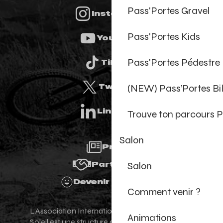
Pass'Portes Gravel
Instagram
Pass'Portes Kids
Youtube
Pass'Portes Pédestre
Tiktok
(NEW) Pass’Portes B
Twitter
Linkedin
Trouve ton parcours P
Salon
Presse
Salon
Partenaires
Devenir Bénévole
Comment venir ?
L'Association Internationale des Portes du
Animations
Soleil est une structure de promotion et de