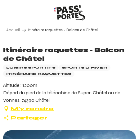
Aller
au
contenu
principal
Accueil
Itinéraire raquettes - Balcon de Châtel
Itinéraire raquettes - Balcon
de Châtel
LOISIRS SPORTIFS
SPORTS D'HIVER
ITINÉRAIRE RAQUETTES
Altitude : 1200m
Départ du pied de la télécabine de Super-Châtel ou de
Vonnes, 74390 Châtel
M'y rendre
Partager