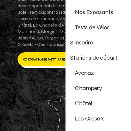
développement du territoire des Portes du
Nos Exposants
Soleil, regroupant 12 stations villages franco-
suisses. Abondance, Avoriaz 1800, Champéry,
Châtel, La Chapelle d'Abondance, Les Gets,
Tests de Vélos
Montriond, Morgins, Morzine-Avoriaz, Saint-
Jean d'Aulps, Torgon et Val-d'Illiez - Les
S'inscrire
Crosets - Champoussin.
Stations de départ
COMMENT VENIR ?
Avoriaz
Champéry
Châtel
Les Crosets