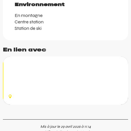
Environnement
Environnement
En montagne
Centre station
Station de ski
En lien avec
SportOkaz
Chez SportOkaz.com, nous plaçons votre satisfaction
au centre de nos préoccupations avec nos produits
d’occasion jusqu’à -70% sur la base de notre concept de
Moving Price....
MORZINE
Mis à jour le 29 avril 2026 à 11:14