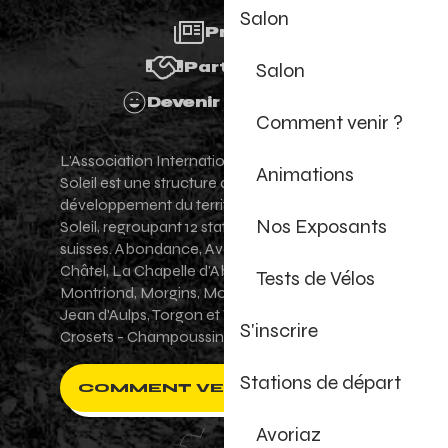
Salon
Presse
Salon
Partenaires
Devenir Bénévole
Comment venir ?
L'Association Internationale des Portes du
Animations
Soleil est une structure de promotion et de
développement du territoire des Portes du
Nos Exposants
Soleil, regroupant 12 stations villages franco-
suisses. Abondance, Avoriaz 1800, Champéry,
Châtel, La Chapelle d'Abondance, Les Gets,
Tests de Vélos
Montriond, Morgins, Morzine-Avoriaz, Saint-
Jean d'Aulps, Torgon et Val-d'Illiez - Les
S'inscrire
Crosets - Champoussin.
Stations de départ
COMMENT VENIR ?
Avoriaz