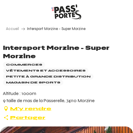
Aller
au
contenu
principal
Accueil
Intersport Morzine - Super Morzine
Intersport Morzine - Super
Morzine
COMMERCES
VÊTEMENTS ET ACCESSOIRES
PETITE À GRANDE DISTRIBUTION
MAGASIN DE SPORTS
Altitude : 1000m
9 taille de mas de la Passerelle, 74110 Morzine
M'y rendre
Partager