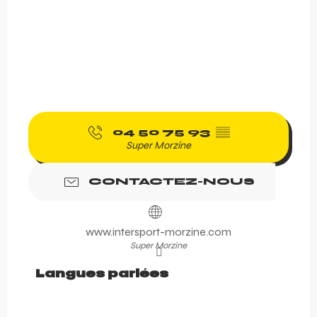
04 50 75 93
▒▒
Super Morzine
CONTACTEZ-NOUS
www.intersport-morzine.com
Super Morzine
Langues parlées
Langues parlées