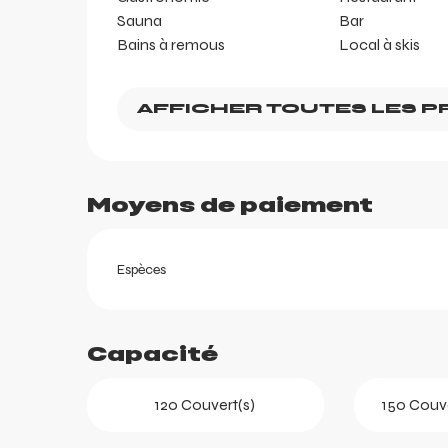
Sauna
Bar
Bains à remous
Local à skis
AFFICHER TOUTES LES P
ortes
k
Moyens de paiement
Espèces
Capacité
120 Couvert(s)
150 Couve