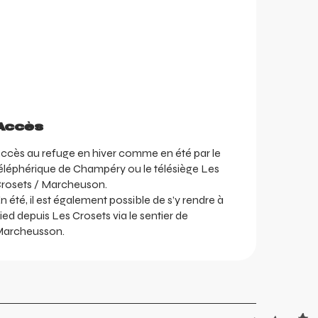
Accès
Accès
ccès au refuge en hiver comme en été par le
éléphérique de Champéry ou le télésiège Les
rosets / Marcheuson.
n été, il est également possible de s’y rendre à
ied depuis Les Crosets via le sentier de
archeusson.