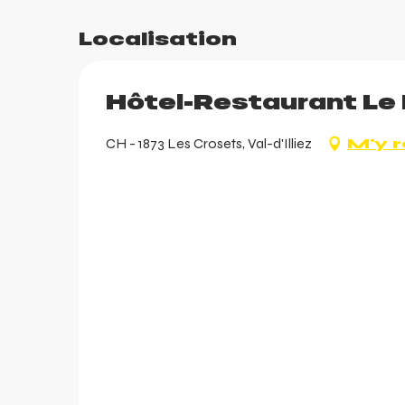
Localisation
arer
Hôtel-Restaurant L
r
CH - 1873 Les Crosets, Val-d'Illiez
M'y 