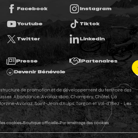
Facebook
Instagram
Youtube
Tiktok
Twitter
Linkedin
Presse
Partenaires
Devenir Bénévole
e structure de promotion et de développement du territoire des
-suisses. Abondance, Avoriaz 1800, Champéry, Châtel, La
zine-Avoriaz, Saint-Jean d'Aulps, Torgon et Val-d'Illiez - Les
les cookies
Boutique officielle
Paramétrage des cookies
-
-