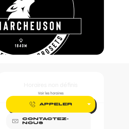
Ouverture et coordonn
Horaires non définis
Voir les horaires
APPELER
CONTACTEZ-
NOUS