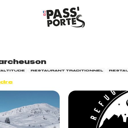
Marcheuson
'ALTITUDE
RESTAURANT TRADITIONNEL
RESTAU
ndre