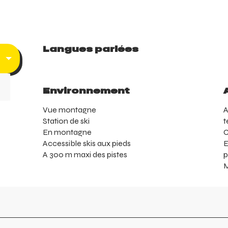
Langues parlées
Langues parlées
Environnement
Environnement
Vue montagne
A
Station de ski
t
En montagne
C
Accessible skis aux pieds
E
A 300 m maxi des pistes
p
M