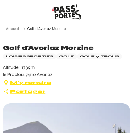
Aller
au
contenu
principal
Accueil
Golf d'Avoriaz Morzine
Golf d'Avoriaz Morzine
LOISIRS SPORTIFS
GOLF
GOLF 9 TROUS
Altitude : 1739m
le Proclou, 74110 Avoriaz
M'y rendre
Partager