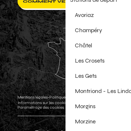
COMMENT VENIR ?
Avoriaz
Champéry
Châtel
Les Crosets
Les Gets
Montriond - Les Lind
Mentions légales
Politique de confidentialité
-
-
Informations sur les cookies
Boutique officielle
-
-
Morgins
Paramétrage des cookies
Morzine