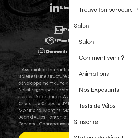
Linkedin
Trouve ton parcours P
Salon
Presse
Salon
Partenaires
Devenir Bénévole
Comment venir ?
L'Association Internationale des Portes du
Animations
Soleil est une structure de promotion et de
développement du territoire des Portes du
Nos Exposants
Soleil, regroupant 12 stations villages franco-
suisses. Abondance, Avoriaz 1800, Champéry,
Châtel, La Chapelle d'Abondance, Les Gets,
Tests de Vélos
Montriond, Morgins, Morzine-Avoriaz, Saint-
Jean d'Aulps, Torgon et Val-d'Illiez - Les
S'inscrire
Crosets - Champoussin.
Stations de départ