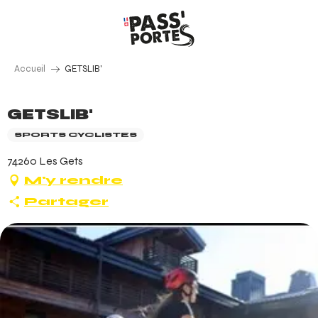
Aller
au
contenu
principal
Accueil
GETSLIB'
GETSLIB'
SPORTS CYCLISTES
74260 Les Gets
M'y rendre
Partager