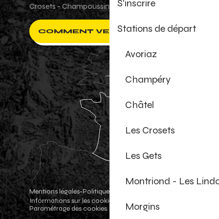
S'inscrire
Crosets - Champoussin.
Stations de départ
COMMENT VENIR ?
Avoriaz
Champéry
Châtel
Les Crosets
Les Gets
Montriond - Les Lind
Mentions légales
Politique de confidentialité
-
-
Informations sur les cookies
Boutique officielle
-
-
Morgins
Paramétrage des cookies