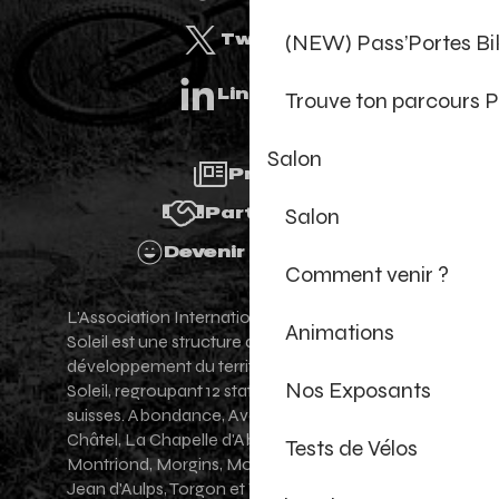
(NEW) Pass’Portes B
Twitter
Linkedin
Trouve ton parcours P
Salon
Presse
Salon
Partenaires
Devenir Bénévole
Comment venir ?
L'Association Internationale des Portes du
Animations
Soleil est une structure de promotion et de
développement du territoire des Portes du
Nos Exposants
Soleil, regroupant 12 stations villages franco-
suisses. Abondance, Avoriaz 1800, Champéry,
Châtel, La Chapelle d'Abondance, Les Gets,
Tests de Vélos
Montriond, Morgins, Morzine-Avoriaz, Saint-
Jean d'Aulps, Torgon et Val-d'Illiez - Les