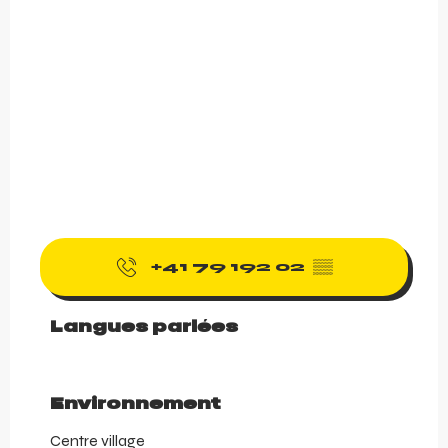
+41 79 192 02
▒▒
Langues parlées
Langues parlées
Environnement
Environnement
Centre village