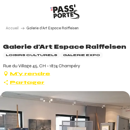
Aller
au
contenu
principal
Accueil
Galerie d'Art Espace Raiffeisen
Galerie d'Art Espace Raiffeisen
LOISIRS CULTURELS
GALERIE EXPO
Rue du Village 45, CH - 1874 Champéry
M'y rendre
Partager