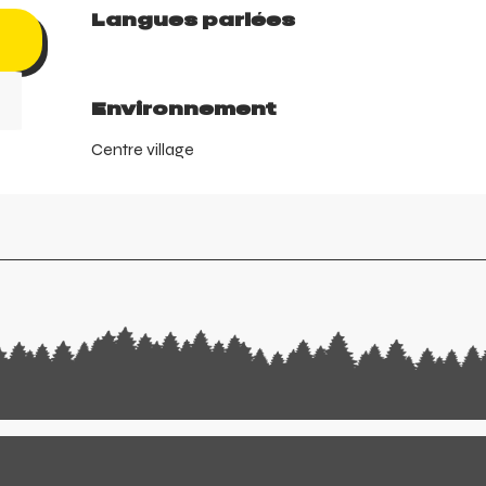
Langues parlées
Langues parlées
Environnement
Environnement
Centre village