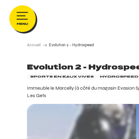
Aller
au
contenu
principal
Accueil
Evolution 2 - Hydrospeed
Evolution 2 - Hydrospe
SPORTS EN EAUX VIVES
HYDROSPEED
Immeuble le Marcelly (à côté du magasin Evasion Sp
Les Gets