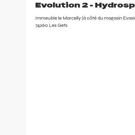
Evolution 2 - Hydros
Immeuble le Marcelly (à côté du magasin Evasio
74260 Les Gets
arer
r