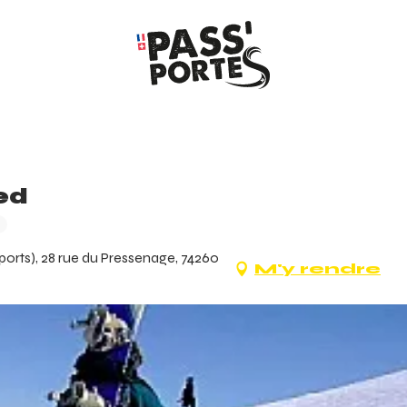
ed
orts), 28 rue du Pressenage, 74260
M'y rendre