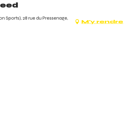
peed
n Sports), 28 rue du Pressenage,
M'y rendre