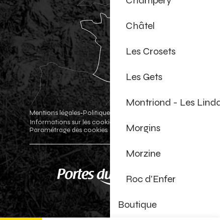
Champéry
Châtel
Les Crosets
Les Gets
Montriond - Les Lind
Mentions légales
Politique de confidentialité
-
-
Informations sur les cookies
Boutique officielle
-
-
Morgins
Paramétrage des cookies
Morzine
Roc d'Enfer
Boutique