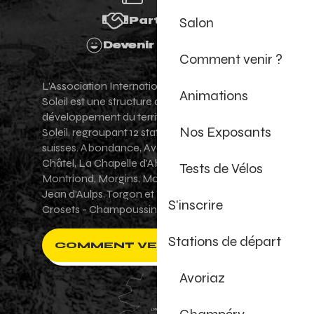
Salon
Partenaires
Devenir Bénévole
Comment venir ?
L'Association Internationale des Portes du
Animations
Soleil est une structure de promotion et de
développement du territoire des Portes du
Nos Exposants
Soleil, regroupant 12 stations villages franco-
suisses. Abondance, Avoriaz 1800, Champéry,
Châtel, La Chapelle d'Abondance, Les Gets,
Tests de Vélos
Montriond, Morgins, Morzine-Avoriaz, Saint-
Jean d'Aulps, Torgon et Val-d'Illiez - Les
S'inscrire
Crosets - Champoussin.
Stations de départ
COMMENT VENIR ?
Avoriaz