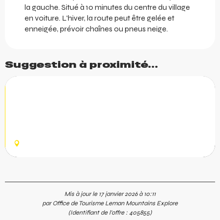
la gauche. Situé à 10 minutes du centre du village
en voiture. L'hiver, la route peut être gelée et
enneigée, prévoir chaînes ou pneus neige.
Suggestion à proximité...
Réservable
Alpes'Huskies
ALPES’HUSKIES est une structure touristique de chiens
de traineau qui propose des prestations 4 saisons. Elle
propose également des activités adaptées pour les
personnes en...
CHAMPÉRY
Mis à jour le 17 janvier 2026 à 10:11
par Office de Tourisme Leman Mountains Explore
(Identifiant de l'offre :
405855
)