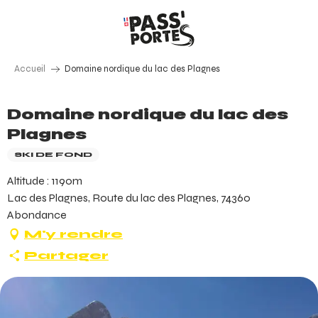
Aller
au
contenu
principal
Accueil
Domaine nordique du lac des Plagnes
Domaine nordique du lac des
Plagnes
SKI DE FOND
Altitude : 1190m
Lac des Plagnes, Route du lac des Plagnes, 74360
Abondance
M'y rendre
Partager