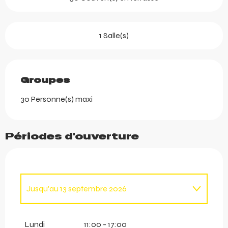
1 Salle(s)
Groupes
Groupes
30 Personne(s) maxi
Périodes d'ouverture
Jusqu'au
13 septembre 2026
Du
12 décembre 2026
au
18 avril 2027
Lundi
11:00 - 17:00