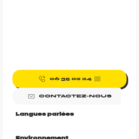
06 35 02 24
▒▒
CONTACTEZ-NOUS
Langues parlées
Langues parlées
Environnement
Environnement