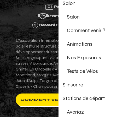
Salon
Presse
Salon
Partenaires
Devenir Bénévole
Comment venir ?
L'Association Internationale des Portes du
Animations
Soleil est une structure de promotion et de
développement du territoire des Portes du
Nos Exposants
Soleil, regroupant 12 stations villages franco-
suisses. Abondance, Avoriaz 1800, Champéry,
Châtel, La Chapelle d'Abondance, Les Gets,
Tests de Vélos
Montriond, Morgins, Morzine-Avoriaz, Saint-
Jean d'Aulps, Torgon et Val-d'Illiez - Les
S'inscrire
Crosets - Champoussin.
Stations de départ
COMMENT VENIR ?
Avoriaz