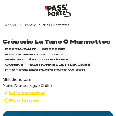
Aller
au
contenu
principal
Accueil
Crêperie La Tane Ô Marmottes
Crêperie La Tane Ô Marmottes
RESTAURANT
CRÊPERIE
RESTAURANT D'ALTITUDE
SPÉCIALITÉS FROMAGÈRES
CUISINE TRADITIONNELLE FRANÇAISE
PROPOSE DES PLATS FAITS MAISON
Altitude : 1650m
Plaine Dranse, 74390 Châtel
M'y rendre
Partager