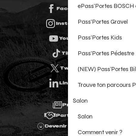
ePass'Portes BOSCH 
Facebook
Pass'Portes Gravel
Instagram
Pass'Portes Kids
Youtube
Pass'Portes Pédestre
Tiktok
(NEW) Pass’Portes B
Twitter
Linkedin
Trouve ton parcours P
Salon
Presse
Salon
Partenaires
Devenir Bénévole
Comment venir ?