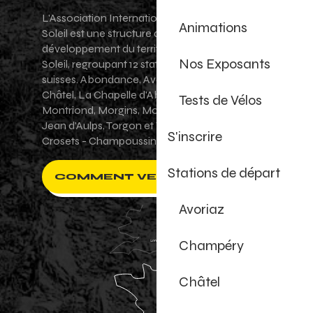
L'Association Internationale des Portes du
Animations
Soleil est une structure de promotion et de
développement du territoire des Portes du
Nos Exposants
Soleil, regroupant 12 stations villages franco-
suisses. Abondance, Avoriaz 1800, Champéry,
Châtel, La Chapelle d'Abondance, Les Gets,
Tests de Vélos
Montriond, Morgins, Morzine-Avoriaz, Saint-
Jean d'Aulps, Torgon et Val-d'Illiez - Les
S'inscrire
Crosets - Champoussin.
Stations de départ
COMMENT VENIR ?
Avoriaz
Champéry
Châtel