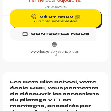
Fermé pour aujourd'hui
Voir les horaires
06 27 53 20
▒▒
Bureau en Juillet et en Août
CONTACTEZ-NOUS
www.lesgetsbikeschool.com
Description
Les Gets Bike School, votre 
école MCF, vous permettra 
de découvrir les sensations 
du pilotage VTT en 
montagne, encadrés par 