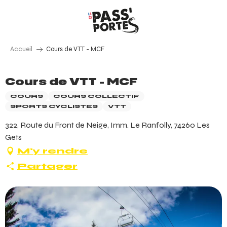
Aller
au
contenu
principal
Accueil
Cours de VTT - MCF
Cours de VTT - MCF
COURS
COURS COLLECTIF
SPORTS CYCLISTES
VTT
322, Route du Front de Neige, Imm. Le Ranfolly, 74260 Les
Gets
M'y rendre
Partager