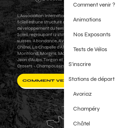
Comment venir ?
L'Association Internationale des Portes du
Animations
Soleil est une structure de promotion et de
développement du territoire des Portes du
Nos Exposants
Soleil, regroupant 12 stations villages franco-
suisses. Abondance, Avoriaz 1800, Champéry,
Châtel, La Chapelle d'Abondance, Les Gets,
Tests de Vélos
Montriond, Morgins, Morzine-Avoriaz, Saint-
Jean d'Aulps, Torgon et Val-d'Illiez - Les
S'inscrire
Crosets - Champoussin.
Stations de départ
COMMENT VENIR ?
Avoriaz
Champéry
Châtel