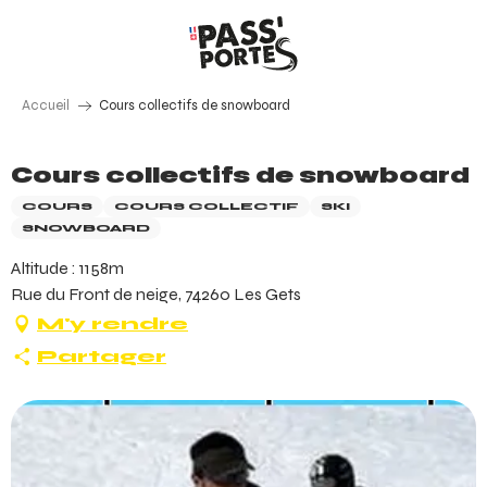
Aller
au
contenu
principal
Accueil
Cours collectifs de snowboard
Cours collectifs de snowboard
COURS
COURS COLLECTIF
SKI
SNOWBOARD
Altitude : 1158m
Rue du Front de neige, 74260 Les Gets
M'y rendre
Partager