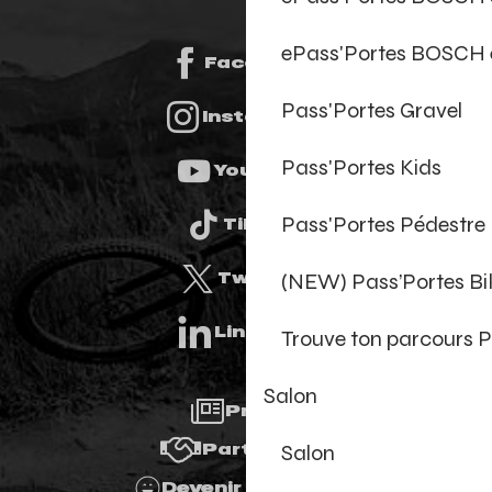
ePass'Portes BOSCH 
Facebook
Pass'Portes Gravel
Instagram
Pass'Portes Kids
Youtube
Pass'Portes Pédestre
Tiktok
(NEW) Pass’Portes B
Twitter
Linkedin
Trouve ton parcours P
Salon
Presse
Salon
Partenaires
Devenir Bénévole