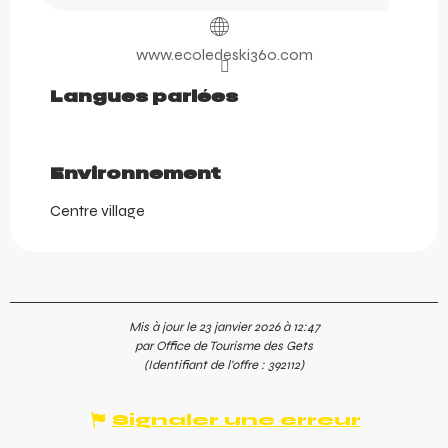
www.ecoledeski360.com
Langues parlées
Langues parlées
Environnement
Environnement
Centre village
Mis à jour le 23 janvier 2026 à 12:47
par Office de Tourisme des Gets
(Identifiant de l'offre :
392112
)
Signaler une erreur