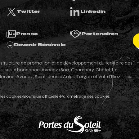
Twitter
Linkedin
Presse
Partenaires
Devenir Bénévole
e structure de promotion et de développement du territoire des
-suisses. Abondance, Avoriaz 1800, Champéry, Châtel, La
zine-Avoriaz, Saint-Jean d'Aulps, Torgon et Val-d'Illiez - Les
les cookies
Boutique officielle
Paramétrage des cookies
-
-