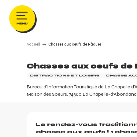
Aller
au
contenu
principal
Accueil
Chasses aux oeufs de Pâques
Chasses aux oeufs de
DISTRACTIONS ET LOISIRS
CHASSE AU
Bureau d'Information Touristique de La Chapelle d'
Maison des Soeurs, 74360 La Chapelle-d'Abondan
Description
Le rendez-vous traditionne
chasse aux œufs ! 1 chasse