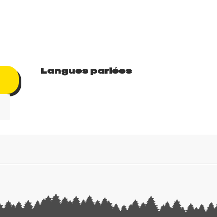
Langues parlées
Langues parlées