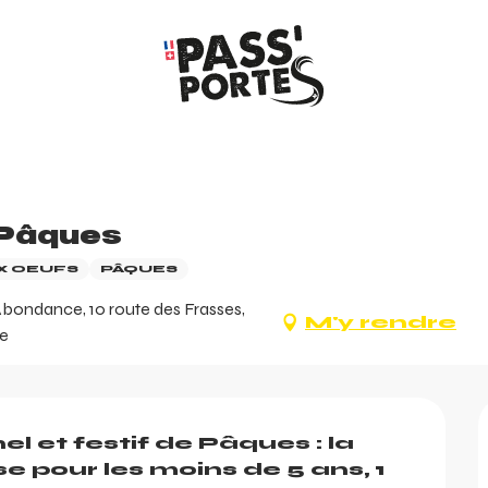
 Pâques
X OEUFS
PÂQUES
Abondance, 10 route des Frasses,
M'y rendre
ce
l et festif de Pâques : la 
 pour les moins de 5 ans, 1 