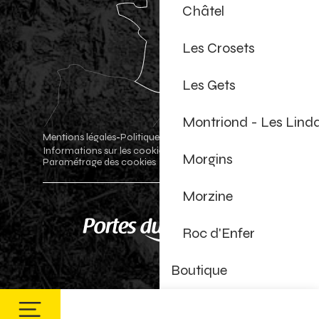
Châtel
Les Crosets
Les Gets
Montriond - Les Lind
Mentions légales
Politique de confidentialité
-
-
Informations sur les cookies
Boutique officielle
-
-
Morgins
Paramétrage des cookies
Morzine
Roc d'Enfer
Boutique