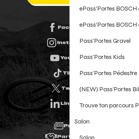
ePass'Portes BOSCH
ePass'Portes BOSCH 
Facebook
Pass'Portes Gravel
Instagram
Pass'Portes Kids
Youtube
Pass'Portes Pédestre
Tiktok
(NEW) Pass’Portes B
Twitter
Linkedin
Trouve ton parcours P
Salon
Presse
Salon
Partenaires