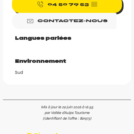
04 50 79 53
▒▒
CONTACTEZ-NOUS
Langues parlées
Langues parlées
Environnement
Environnement
Sud
Mis à jour le 29 juin 2026 à 16:55
par Vallée d'Aulps Tourisme
(Identifiant de l'offre :
861973
)