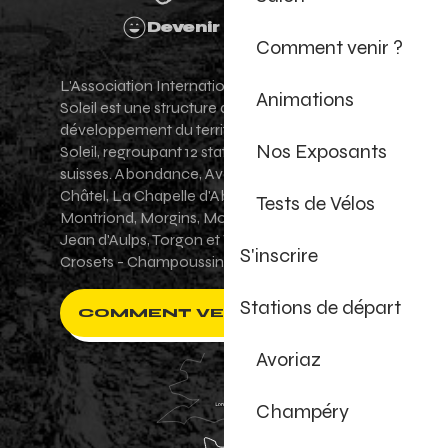
Devenir Bénévole
Comment venir ?
L'Association Internationale des Portes du
Animations
Soleil est une structure de promotion et de
développement du territoire des Portes du
Nos Exposants
Soleil, regroupant 12 stations villages franco-
suisses. Abondance, Avoriaz 1800, Champéry,
Châtel, La Chapelle d'Abondance, Les Gets,
Tests de Vélos
Montriond, Morgins, Morzine-Avoriaz, Saint-
Jean d'Aulps, Torgon et Val-d'Illiez - Les
S'inscrire
Crosets - Champoussin.
Stations de départ
COMMENT VENIR ?
Avoriaz
Champéry