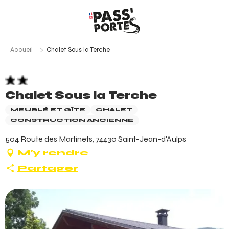
Aller
au
contenu
principal
Accueil
Chalet Sous la Terche
Chalet Sous la Terche
MEUBLÉ ET GÎTE
CHALET
CONSTRUCTION ANCIENNE
504 Route des Martinets, 74430 Saint-Jean-d'Aulps
M'y rendre
Partager