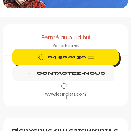
Ouverture et coordonnée
Fermé aujourd'hui
Voir les horaires
04 50 81 36
▒▒
CONTACTEZ-NOUS
www.lestriolets.com
Description
Bienvenue au restaurant Le 