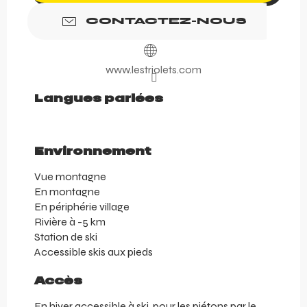
CONTACTEZ-NOUS
www.lestriolets.com
Langues parlées
Langues parlées
Environnement
Environnement
Vue montagne
En montagne
En périphérie village
Rivière à -5 km
Station de ski
Accessible skis aux pieds
Accès
Accès
En hiver accessible à ski, pour les piétons par le