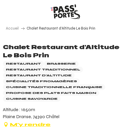
Aller
au
contenu
principal
Accueil
Chalet Restaurant d'Altitude Le Bois Prin
Chalet Restaurant d'Altitude
Le Bois Prin
RESTAURANT
BRASSERIE
RESTAURANT TRADITIONNEL
RESTAURANT D'ALTITUDE
SPÉCIALITÉS FROMAGÈRES
CUISINE TRADITIONNELLE FRANÇAISE
PROPOSE DES PLATS FAITS MAISON
CUISINE SAVOYARDE
Altitude : 1650m
Plaine Dranse, 74390 Châtel
M'y rendre