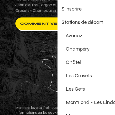
Jean d'Aulps, Torgon et Val-d'Illiez - Les
S'inscrire
Crosets - Champoussin.
Stations de départ
COMMENT VENIR ?
Avoriaz
Champéry
Châtel
Les Crosets
Les Gets
Montriond - Les Lind
Mentions légales
Politique de confidentialité
-
-
Informations sur les cookies
Boutique officielle
-
-