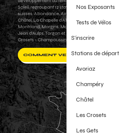
développement du territoire des Portes du
Nos Exposants
Soleil, regroupant 12 stations villages franco-
suisses. Abondance, Avoriaz 1800, Champéry,
Châtel, La Chapelle d'Abondance, Les Gets,
Tests de Vélos
Montriond, Morgins, Morzine-Avoriaz, Saint-
Jean d'Aulps, Torgon et Val-d'Illiez - Les
S'inscrire
Crosets - Champoussin.
Stations de départ
COMMENT VENIR ?
Avoriaz
Champéry
Châtel
Les Crosets
Les Gets