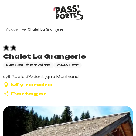
Aller
au
contenu
principal
Accueil
Chalet La Grangerie
Chalet La Grangerie
MEUBLÉ ET GÎTE
CHALET
278 Route d'Ardent, 74110 Montriond
M'y rendre
Partager