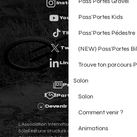
Pass'Portes Gravel
Instagram
Pass'Portes Kids
Youtube
Pass'Portes Pédestre
Tiktok
(NEW) Pass’Portes B
Twitter
Linkedin
Trouve ton parcours P
Salon
Presse
Salon
Partenaires
Devenir Bénévole
Comment venir ?
L'Association Internationale des Portes du
Animations
Soleil est une structure de promotion et de