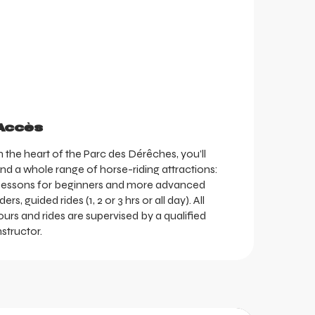
Accès
Accès
n the heart of the Parc des Dérêches, you’ll
ind a whole range of horse-riding attractions:
essons for beginners and more advanced
iders, guided rides (1, 2 or 3 hrs or all day). All
ours and rides are supervised by a qualified
nstructor.