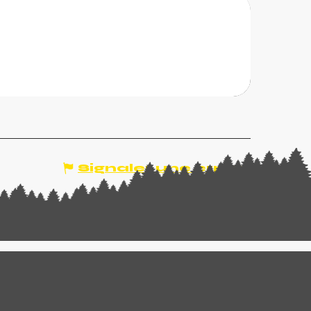
êches
ose son propre site internet à toute la
abitants de la commune et touristes, où est
semble des...
Signaler une erreur