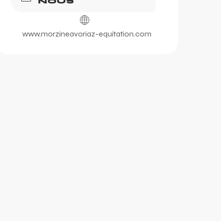
NOUS
www.morzineavoriaz-equitation.com