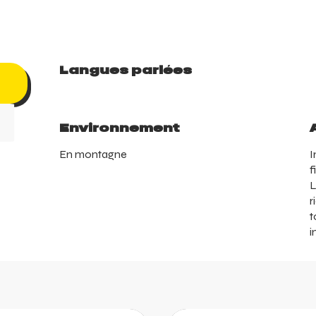
Langues parlées
Langues parlées
Environnement
Environnement
En montagne
I
f
L
r
t
i