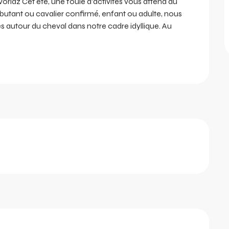
az Cet été, une foule d'activités vous attend au 
utant ou cavalier confirmé, enfant ou adulte, nous 
autour du cheval dans notre cadre idyllique. Au 