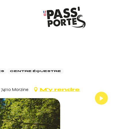
ES
CENTRE ÉQUESTRE
 74110 Morzine
M'y rendre