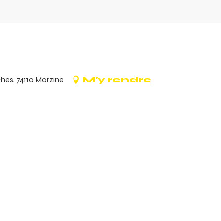
ches, 74110 Morzine
M'y rendre