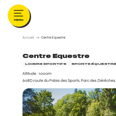
Aller
au
contenu
principal
Accueil
Centre Equestre
Centre Equestre
LOISIRS SPORTIFS
SPORTS ÉQUESTR
Altitude : 1000m
608D route du Palais des Sports, Parc des Dérêches,