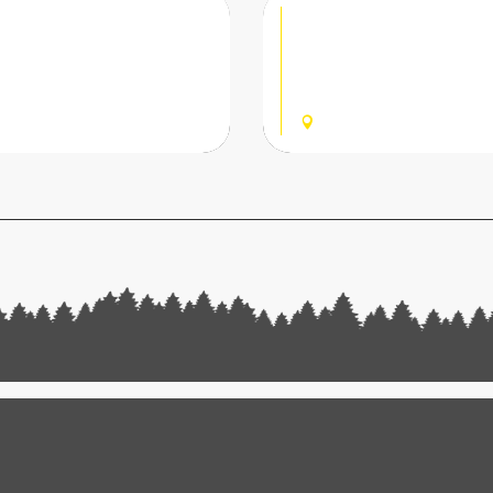
Parc des Dér
Le Parc des Dérêches prop
communauté Morzinoise, h
répertorié et détaillé l'en
MORZINE