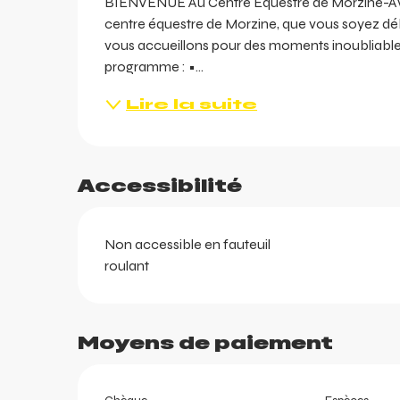
BIENVENUE Au Centre Équestre de Morzine-Avori
centre équestre de Morzine, que vous soyez déb
vous accueillons pour des moments inoubliables 
programme : •...
Lire la suite
Accessibilité
Non accessible en fauteuil
ents
roulant
ts
Moyens de paiement