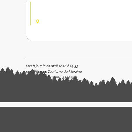
Les Dérèches
Un sentier pour flâner le long de la Dranse.
MORZINE
c
nfer
Mis à jour le 01 avril 2026 à 14:33
par Office de Tourisme de Morzine
(Identifiant de l'offre :
5759398
)