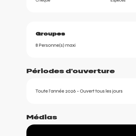
Chèque
Espèces
Groupes
Groupes
8 Personne(s) maxi
Périodes d'ouverture
Toute l'année 2026 - Ouvert tous les jours
ortes
Médias
k