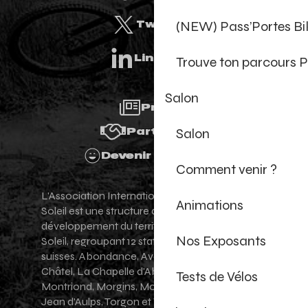
(NEW) Pass’Portes B
Twitter
Linkedin
Trouve ton parcours P
Salon
Presse
Salon
Partenaires
Devenir Bénévole
Comment venir ?
L'Association Internationale des Portes du
Animations
Soleil est une structure de promotion et de
développement du territoire des Portes du
Nos Exposants
Soleil, regroupant 12 stations villages franco-
suisses. Abondance, Avoriaz 1800, Champéry,
Châtel, La Chapelle d'Abondance, Les Gets,
Tests de Vélos
Montriond, Morgins, Morzine-Avoriaz, Saint-
Jean d'Aulps, Torgon et Val-d'Illiez - Les