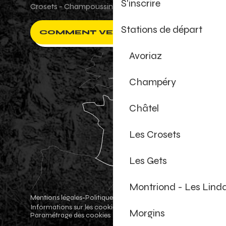
S'inscrire
Crosets - Champoussin.
Stations de départ
COMMENT VENIR ?
Avoriaz
Champéry
Châtel
Les Crosets
Les Gets
Montriond - Les Lind
Mentions légales
Politique de confidentialité
-
-
Informations sur les cookies
Boutique officielle
-
-
Morgins
Paramétrage des cookies