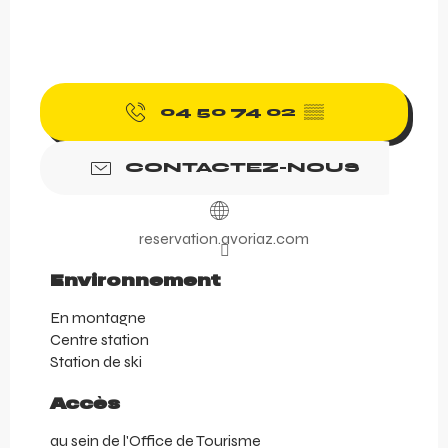
04 50 74 02
▒▒
CONTACTEZ-NOUS
reservation.avoriaz.com
Environnement
Environnement
En montagne
Centre station
Station de ski
Accès
Accès
au sein de l'Office de Tourisme