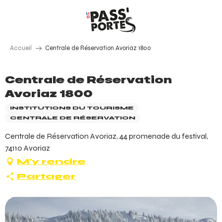
Aller
au
contenu
principal
Accueil
Centrale de Réservation Avoriaz 1800
Centrale de Réservation
Avoriaz 1800
INSTITUTIONS DU TOURISME
CENTRALE DE RÉSERVATION
Centrale de Réservation Avoriaz, 44 promenade du festival,
74110 Avoriaz
M'y rendre
Partager