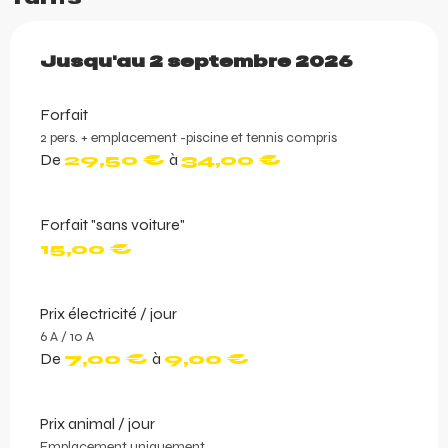
Du
Jusqu'au
25 juin 2026
2 septembre 2026
au
2 septembre 2026
Forfait
2 pers. + emplacement -piscine et tennis compris
De
29,50 €
à
34,00 €
Forfait "sans voiture"
15,00 €
Prix électricité / jour
6 A / 10 A
De
7,00 €
à
9,00 €
Prix animal / jour
Emplacement uniquement