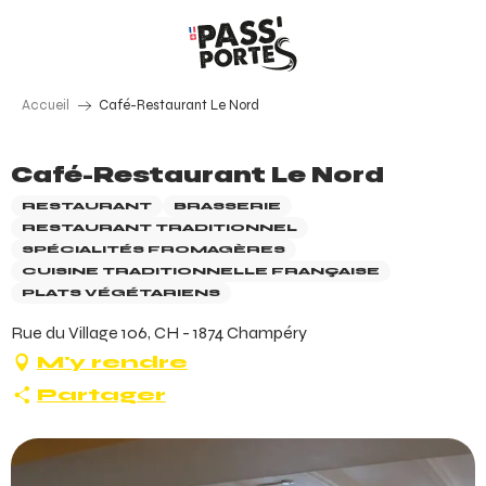
Aller
au
contenu
principal
Accueil
Café-Restaurant Le Nord
Café-Restaurant Le Nord
RESTAURANT
BRASSERIE
RESTAURANT TRADITIONNEL
SPÉCIALITÉS FROMAGÈRES
CUISINE TRADITIONNELLE FRANÇAISE
PLATS VÉGÉTARIENS
Rue du Village 106, CH - 1874 Champéry
M'y rendre
Partager