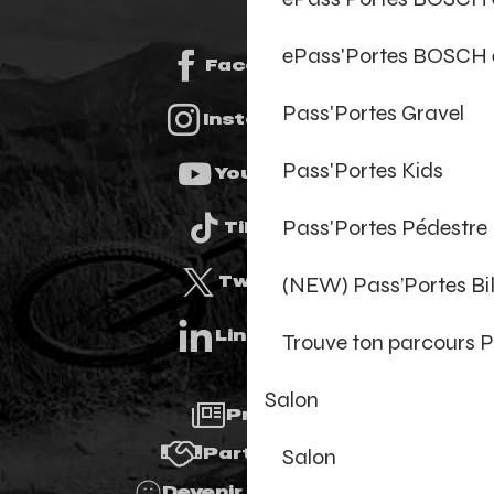
ePass'Portes BOSCH 
Facebook
Pass'Portes Gravel
Instagram
Pass'Portes Kids
Youtube
Pass'Portes Pédestre
Tiktok
(NEW) Pass’Portes B
Twitter
Linkedin
Trouve ton parcours P
Salon
Presse
Salon
Partenaires
Devenir Bénévole