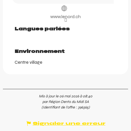
www.lenord.ch
Langues parlées
Langues parlées
Environnement
Environnement
Centre village
Mis à jour le 06 mai 2026 à 08:40
par Région Dents du Midi SA
(Identifiant de l'offre :
396365
)
Signaler une erreur