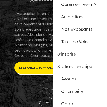
Comment venir ?
L'Association Internationale des Portes du
Animations
Soleil est une structure de promotion et de
développement du territoire des Portes du
Nos Exposants
Soleil, regroupant 12 stations villages franco-
suisses. Abondance, Avoriaz 1800, Champéry,
Châtel, La Chapelle d'Abondance, Les Gets,
Tests de Vélos
Montriond, Morgins, Morzine-Avoriaz, Saint-
Jean d'Aulps, Torgon et Val-d'Illiez - Les
S'inscrire
Crosets - Champoussin.
Stations de départ
COMMENT VENIR ?
Avoriaz
Champéry
Châtel