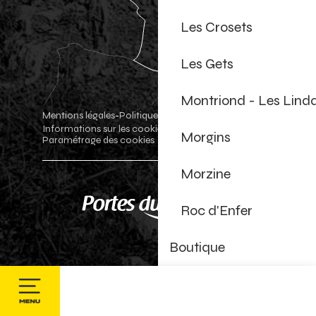
Les Crosets
Les Gets
Montriond - Les Lind
Mentions légales
Politique de confidentialité
-
-
Informations sur les cookies
Boutique officielle
-
-
Morgins
Paramétrage des cookies
Morzine
Roc d'Enfer
Boutique