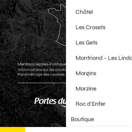
Châtel
Les Crosets
Les Gets
Montriond - Les Lind
Mentions légales
Politique de confidentialité
-
-
Informations sur les cookies
Boutique officielle
-
-
Morgins
Paramétrage des cookies
Morzine
Roc d'Enfer
Boutique