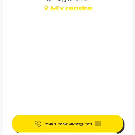
M'y rendre
+41 79 473 71
▒▒