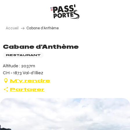
Aller
au
contenu
principal
Accueil
Cabane d'Anthème
Cabane d'Anthème
RESTAURANT
Altitude : 2037m
CH - 1873 Val-d'Illiez
M'y rendre
Partager