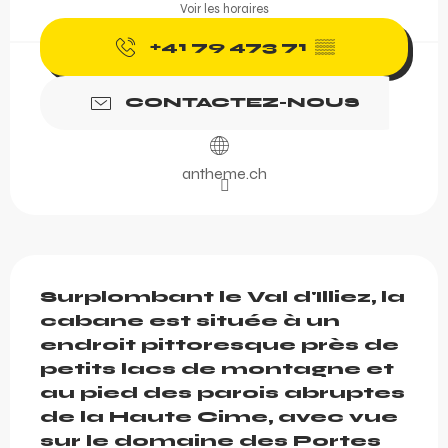
Voir les horaires
+41 79 473 71
▒▒
CONTACTEZ-NOUS
antheme.ch
Description
Surplombant le Val d'Illiez, la 
cabane est située à un 
endroit pittoresque près de 
petits lacs de montagne et 
au pied des parois abruptes 
de la Haute Cime, avec vue 
sur le domaine des Portes 