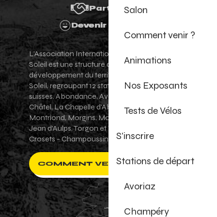
Salon
Partenaires
Devenir Bénévole
Comment venir ?
L'Association Internationale des Portes du
Animations
Soleil est une structure de promotion et de
développement du territoire des Portes du
Nos Exposants
Soleil, regroupant 12 stations villages franco-
suisses. Abondance, Avoriaz 1800, Champéry,
Châtel, La Chapelle d'Abondance, Les Gets,
Tests de Vélos
Montriond, Morgins, Morzine-Avoriaz, Saint-
Jean d'Aulps, Torgon et Val-d'Illiez - Les
S'inscrire
Crosets - Champoussin.
Stations de départ
COMMENT VENIR ?
Avoriaz
Champéry