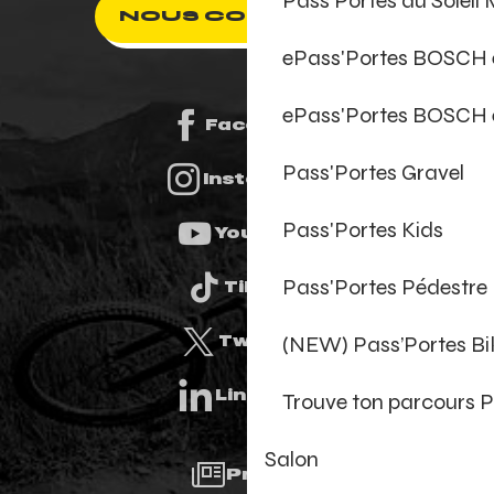
Pass'Portes du Soleil
NOUS CONTACTER
ePass'Portes BOSCH
ePass'Portes BOSCH 
Facebook
Pass'Portes Gravel
Instagram
Pass'Portes Kids
Youtube
Pass'Portes Pédestre
Tiktok
(NEW) Pass’Portes B
Twitter
Linkedin
Trouve ton parcours P
Salon
Presse